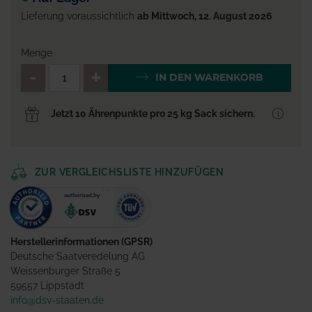
Lieferung voraussichtlich
ab Mittwoch, 12. August 2026
Menge
QTY_CONTROL_DECREASE
QTY_CONTROL_INCR
IN DEN WARENKORB
Jetzt 10 Ährenpunkte pro 25 kg Sack sichern.
ZUR VERGLEICHSLISTE HINZUFÜGEN
Herstellerinformationen (GPSR)
Deutsche Saatveredelung AG
Weissenburger Straße 5
59557 Lippstadt
info@dsv-staaten.de