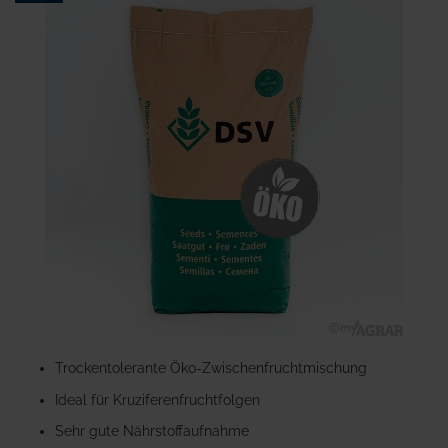
Ende
der
Bildgalerie
springen
Zum
Anfang
Trockentolerante Öko-Zwischenfruchtmischung
der
Ideal für Kruziferenfruchtfolgen
Bildgalerie
springen
Sehr gute Nährstoffaufnahme