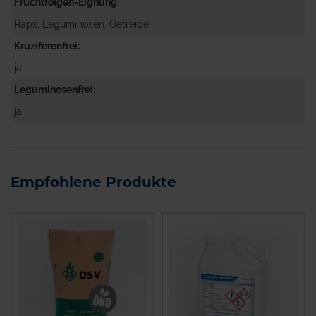
Fruchtfolgen-Eignung
Raps, Leguminosen, Getreide
Kruziferenfrei
ja
Leguminosenfrei
ja
Empfohlene Produkte