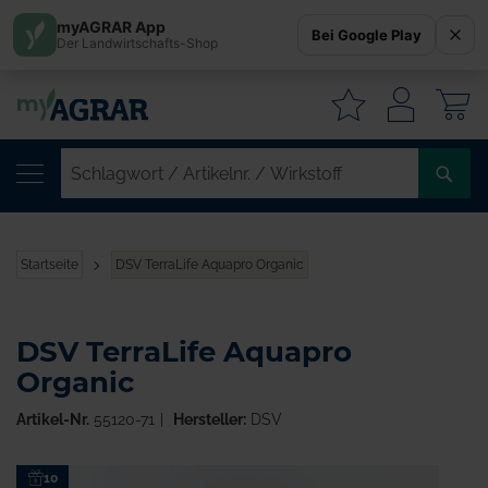
myAGRAR App
Bei Google Play
Der Landwirtschafts-Shop
W
SC
/
AR
/
Startseite
DSV TerraLife Aquapro Organic
WI
DSV TerraLife Aquapro
Organic
Artikel-Nr.
55120-71
Hersteller:
DSV
Zum
10