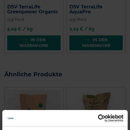
DSV TerraLife
DSV TerraLife
Greenpower Organic
AquaPro
zzgl. MwSt.
zzgl. MwSt.
5,09 € / kg
3,24 € / kg
IN DEN
IN DEN
WARENKORB
WARENKORB
Ähnliche Produkte