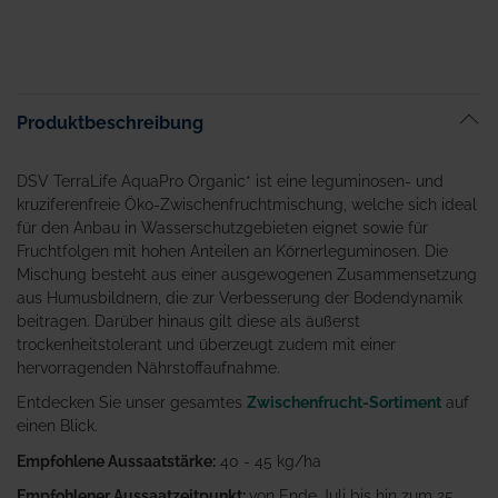
Produktbeschreibung
DSV TerraLife AquaPro Organic* ist eine leguminosen- und
kruziferenfreie Öko-Zwischenfruchtmischung, welche sich ideal
für den Anbau in Wasserschutzgebieten eignet sowie für
Fruchtfolgen mit hohen Anteilen an Körnerleguminosen. Die
Mischung besteht aus einer ausgewogenen Zusammensetzung
aus Humusbildnern, die zur Verbesserung der Bodendynamik
beitragen. Darüber hinaus gilt diese als äußerst
trockenheitstolerant und überzeugt zudem mit einer
hervorragenden Nährstoffaufnahme.
Entdecken Sie unser gesamtes
Zwischenfrucht-Sortiment
auf
einen Blick.
Empfohlene Aussaatstärke:
40 - 45 kg/ha
Empfohlener Aussaatzeitpunkt:
von Ende Juli bis hin zum 25.