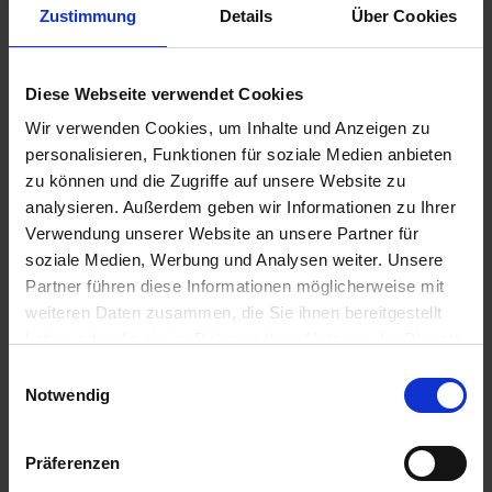
Zustimmung
Details
Über Cookies
DSV TerraLife
BAT Pro Legufrei Öko
Diese Webseite verwendet Cookies
BioMaxx Organic
Wir verwenden Cookies, um Inhalte und Anzeigen zu
zzgl. MwSt.
zzgl. MwSt.
personalisieren, Funktionen für soziale Medien anbieten
3,99 € / kg
3,40 € / kg
zu können und die Zugriffe auf unsere Website zu
analysieren. Außerdem geben wir Informationen zu Ihrer
IN DEN
IN DEN
WARENKORB
WARENKORB
Verwendung unserer Website an unsere Partner für
soziale Medien, Werbung und Analysen weiter. Unsere
Partner führen diese Informationen möglicherweise mit
weiteren Daten zusammen, die Sie ihnen bereitgestellt
haben oder die sie im Rahmen Ihrer Nutzung der Dienste
gesammelt haben.
Einwilligungsauswahl
Notwendig
Präferenzen