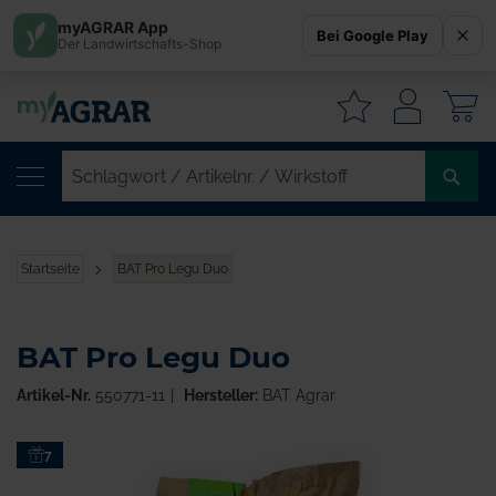
myAGRAR App
Bei Google Play
Der Landwirtschafts-Shop
W
SC
/
AR
/
Startseite
BAT Pro Legu Duo
WI
BAT Pro Legu Duo
Artikel-Nr.
550771-11
Hersteller:
BAT Agrar
Zum
7
Ende