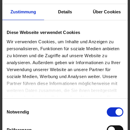
zzgl. MwSt.
zzgl. MwSt.
5,20 € / kg
3,60 € / kg
Zustimmung
Details
Über Cookies
IN DEN
IN DEN
WARENKORB
WARENKORB
Diese Webseite verwendet Cookies
Wir verwenden Cookies, um Inhalte und Anzeigen zu
personalisieren, Funktionen für soziale Medien anbieten
zu können und die Zugriffe auf unsere Website zu
analysieren. Außerdem geben wir Informationen zu Ihrer
Verwendung unserer Website an unsere Partner für
soziale Medien, Werbung und Analysen weiter. Unsere
Partner führen diese Informationen möglicherweise mit
weiteren Daten zusammen, die Sie ihnen bereitgestellt
haben oder die sie im Rahmen Ihrer Nutzung der Dienste
BAT Pro
gesammelt haben.
BAT Pro Dauergrün
Einwilligungsauswahl
Pufferstreifen
Notwendig
zzgl. MwSt.
zzgl. MwSt.
3,90 € / kg
3,60 € / kg
Präferenzen