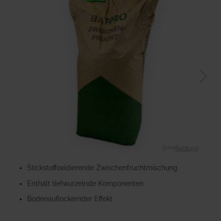
der
Bildgalerie
springen
Zum
Anfang
Stickstoffoxidierende Zwischenfruchtmischung
der
Enthält tiefwurzelnde Komponenten
Bildgalerie
springen
Bodenauflockernder Effekt