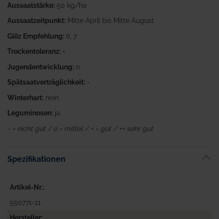
Aussaatstärke:
50 kg/ha
Aussaatzeitpunkt:
Mitte April bis Mitte August
Glöz Empfehlung:
6, 7
Trockentoleranz:
+
Jugendentwicklung:
o
Spätsaatverträglichkeit:
-
Winterhart:
nein
Leguminosen:
ja
- = nicht gut / o = mittel / + = gut / ++ sehr gut
Spezifikationen
Artikel-Nr.
550771-11
Hersteller