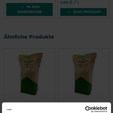
7,66 € / l
IN DEN
WARENKORB
ZUM PRODUKT
Ähnliche Produkte
BAT Pro Alexelia
BAT Pro Kartoffel