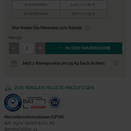
ab 8 Einheiten
5,00 % / 2,80 €
ab 16 Einheiten
7,00 % / 2,74 €
Hier finden Sie Hinweise zum Rabatt:
Menge
QTY_CONTROL_DECREASE
QTY_CONTROL_INCR
IN DEN WARENKORB
Jetzt 7 Ährenpunkte pro 25 kg Sack sichern.
ZUR VERGLEICHSLISTE HINZUFÜGEN
Herstellerinformationen (GPSR)
BAT Agrar GmbH & Co. KG
Bahnhofsallee 44