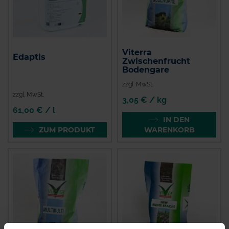
Viterra
Edaptis
Zwischenfrucht
Bodengare
zzgl. MwSt.
zzgl. MwSt.
3,05 € / kg
61,00 € / l
IN DEN
ZUM PRODUKT
WARENKORB