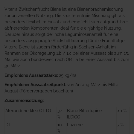
Viterra Zwischenfrucht Biene ist eine Bienenbrachemischung
zur universellen Nutzung. Die kruziferenfreie Mischung gilt als
besonders flexibel im Einsatz und empfiehlt sich aufgrund ihrer
abfrierenden Komponenten ideal für die einjährige Nutzung.
Darüber hinaus sorgt der hohe Leguminosenanteil für eine
besonders ausgeprägte Stickstofffixierung für die Fruchtfolge.
Viterra Biene ist zudem förderfähig in Sachsen-Anhalt im
Rahmen der Ökoregelung 1.b / 1.c bei einer Aussaat bis zum 15.
Mai wie auch bundesweit nach ÖR 1.a bei einer Aussaat bis zum
31. März.
Empfohlene Aussaatstärke:
25 kg/ha
Empfohlener Aussaatzeitpunkt:
von Anfang März bis Mitte
August (Fördervorgaben beachten)
Zusammensetzung:
Alexandrinerklee OTTO
32
Blaue Bitterlupine
< 1 %
%
ILDIGO
Dill
10
Luzerne
7 %
%