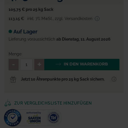
105,75 €
pro 25 kg Sack
113,15 €
inkl. 7% MwSt.
,
zzgl. Versandkosten
Auf Lager
Lieferung voraussichtlich
ab Dienstag, 11. August 2026
Menge
QTY_CONTROL_DECREASE
QTY_CONTROL_INCR
IN DEN WARENKORB
Jetzt 10 Ährenpunkte pro 25 kg Sack sichern.
ZUR VERGLEICHSLISTE HINZUFÜGEN