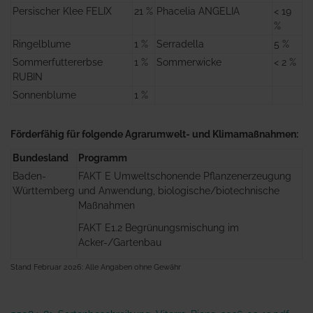
Persischer Klee FELIX
21 %
Phacelia ANGELIA
< 19
%
Ringelblume
1 %
Serradella
5 %
Sommerfuttererbse
1 %
Sommerwicke
< 2 %
RUBIN
Sonnenblume
1 %
Förderfähig für folgende Agrarumwelt- und Klimamaßnahmen:
Bundesland
Programm
Baden-
FAKT E Umweltschonende Pflanzenerzeugung
Württemberg
und Anwendung, biologische/biotechnische
Maßnahmen
FAKT E1.2 Begrünungsmischung im
Acker-/Gartenbau
Stand Februar 2026: Alle Angaben ohne Gewähr