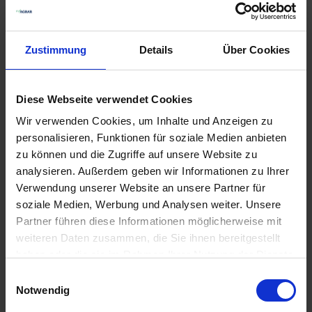
Viterra
Viterra
Zustimmung
Details
Über Cookies
Zwischenfrucht
Zwischenfrucht NRW
Multikulti
Bunte Brache
zzgl. MwSt.
zzgl. MwSt.
Diese Webseite verwendet Cookies
4,23 € / kg
5,32 € / kg
Wir verwenden Cookies, um Inhalte und Anzeigen zu
IN DEN
IN DEN
personalisieren, Funktionen für soziale Medien anbieten
WARENKORB
WARENKORB
zu können und die Zugriffe auf unsere Website zu
analysieren. Außerdem geben wir Informationen zu Ihrer
Verwendung unserer Website an unsere Partner für
soziale Medien, Werbung und Analysen weiter. Unsere
Ähnliche Produkte
Partner führen diese Informationen möglicherweise mit
weiteren Daten zusammen, die Sie ihnen bereitgestellt
haben oder die sie im Rahmen Ihrer Nutzung der Dienste
gesammelt haben.
Einwilligungsauswahl
Notwendig