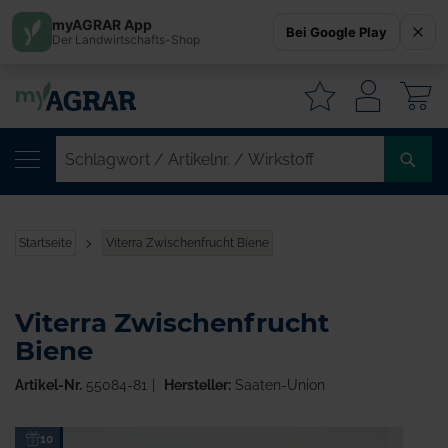
myAGRAR App
Bei Google Play
Der Landwirtschafts-Shop
W
SC
/
AR
/
Startseite
Viterra Zwischenfrucht Biene
WI
Viterra Zwischenfrucht
Biene
Artikel-Nr.
55084-81
Hersteller:
Saaten-Union
Zum
10