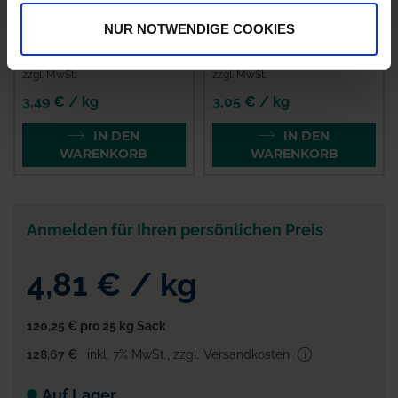
Viterra
Viterra
NUR NOTWENDIGE COOKIES
Zwischenfrucht
Zwischenfrucht
Schnellgrün
Bodengare
zzgl. MwSt.
zzgl. MwSt.
3,49 € / kg
3,05 € / kg
IN DEN
IN DEN
WARENKORB
WARENKORB
Anmelden für Ihren persönlichen Preis
4,81 €
/
kg
120,25 €
pro 25 kg Sack
128,67 €
inkl. 7% MwSt.
,
zzgl. Versandkosten
Auf Lager