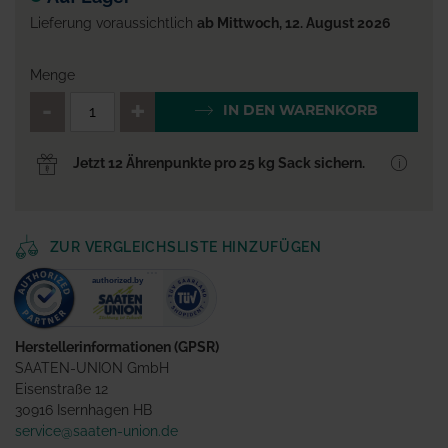
Lieferung voraussichtlich
ab Mittwoch, 12. August 2026
Menge
QTY_CONTROL_DECREASE
QTY_CONTROL_INCR
IN DEN WARENKORB
Jetzt 12 Ährenpunkte pro 25 kg Sack sichern.
ZUR VERGLEICHSLISTE HINZUFÜGEN
Herstellerinformationen (GPSR)
SAATEN-UNION GmbH
Eisenstraße 12
30916 Isernhagen HB
service@saaten-union.de