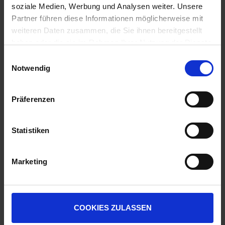
soziale Medien, Werbung und Analysen weiter. Unsere
Partner führen diese Informationen möglicherweise mit
weiteren Daten zusammen, die Sie ihnen bereitgestellt
DSV TerraLife
DSV TerraLife N-
haben oder die sie im Rahmen Ihrer Nutzung der Dienste
BetaMaxx50
Fixx50
gesammelt haben.
Einwilligungsauswahl
zzgl. MwSt.
zzgl. MwSt.
Notwendig
2,97 € / kg
3,20 € / kg
IN DEN
IN DEN
Präferenzen
WARENKORB
WARENKORB
Statistiken
Marketing
COOKIES ZULASSEN