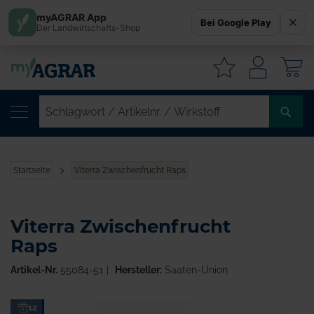
myAGRAR App
Bei Google Play
Der Landwirtschafts-Shop
W
SC
/
AR
/
Startseite
Viterra Zwischenfrucht Raps
WI
Viterra Zwischenfrucht
Raps
Artikel-Nr.
55084-51
Hersteller:
Saaten-Union
Zum
12