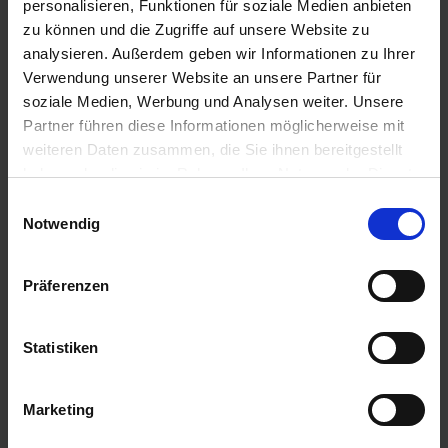
personalisieren, Funktionen für soziale Medien anbieten
zu können und die Zugriffe auf unsere Website zu
analysieren. Außerdem geben wir Informationen zu Ihrer
Verwendung unserer Website an unsere Partner für
soziale Medien, Werbung und Analysen weiter. Unsere
Partner führen diese Informationen möglicherweise mit
weiteren Daten zusammen, die Sie ihnen bereitgestellt
haben oder die sie im Rahmen Ihrer Nutzung der Dienste
gesammelt haben.
Einwilligungsauswahl
Ackerlebensräume
Optima Wild Life Eco
Notwendig
Mischung
I
zzgl. MwSt.
zzgl. MwSt.
Präferenzen
6,11 € / kg
5,25 € / kg
IN DEN
Statistiken
ZUM PRODUKT
WARENKORB
Marketing
Anmelden für Ihren persönlichen Preis