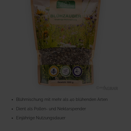
der
Bildgalerie
springen
Zum
Anfang
Blühmischung mit mehr als 40 blühenden Arten
der
Dient als Pollen- und Nektarspender
Bildgalerie
springen
Einjährige Nutzungsdauer