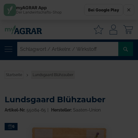
myAGRAR App
Bei Google Play
Der Landwirtschafts-Shop
W
SC
/
AR
/
Startseite
Lundsgaard Blühzauber
WI
Lundsgaard Blühzauber
Artikel-Nr.
55084-65
Hersteller:
Saaten-Union
Zum
6
Ende