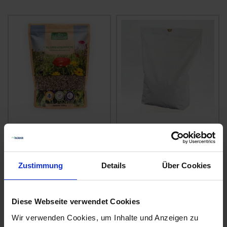
Lundsgaard
ALR
Blumenteppich
Standardvariante SH
UG3
zzgl. MwSt.
zzgl. MwSt.
Zustimmung
Details
Über Cookies
83,65 € / kg
8,70 € / kg
IN DEN
IN DEN
Diese Webseite verwendet Cookies
WARENKORB
WARENKORB
Wir verwenden Cookies, um Inhalte und Anzeigen zu