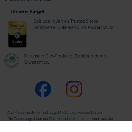
Unsere Siegel
Seit über 5 Jahren Trusted Shops
zertifizierter Onlineshop mit Käuferschutz
Für unsere Öko-Produkte: Zertifiziert durch
Grünstempel
Alle Preise verstehen sich zzgl.
MwSt., zzgl. Versandkosten
Die Zulassungsdaten der Pflanzenschutzmittel stammen aus der
Datenbank des Bundesamts für Verbraucherschutz und
Lebensmittelsicherheit (BVL).