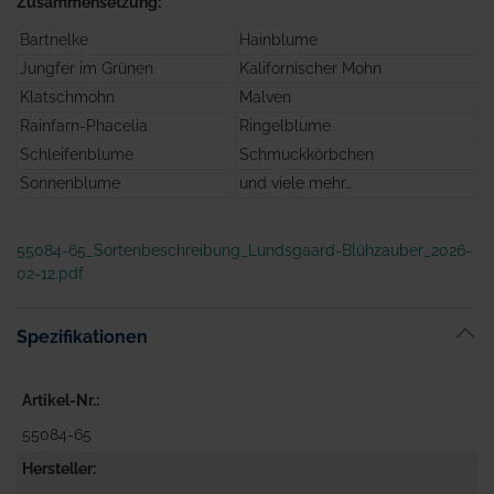
Zusammensetzung:
Bartnelke
Hainblume
Jungfer im Grünen
Kalifornischer Mohn
Klatschmohn
Malven
Rainfarn-Phacelia
Ringelblume
Schleifenblume
Schmuckkörbchen
Sonnenblume
und viele mehr…
55084-65_Sortenbeschreibung_Lundsgaard-Blühzauber_2026-
02-12.pdf
Spezifikationen
Artikel-Nr.
55084-65
Hersteller