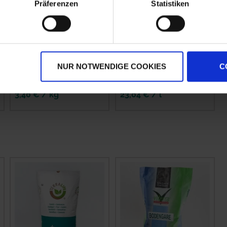
Präferenzen
Statistiken
DSV TerraLife
Sumicidin Alpha EC
MaisProTR50
NUR NOTWENDIGE COOKIES
C
zzgl. MwSt.
zzgl. MwSt.
3,40 € / kg
23,04 € / l
IN DEN
WARENKORB