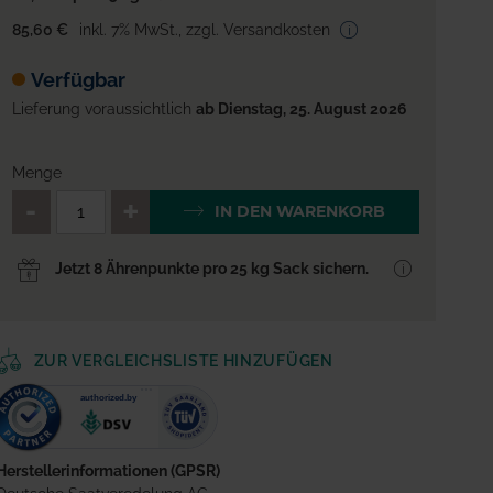
85,60 €
inkl. 7% MwSt.
,
zzgl. Versandkosten
Verfügbar
Lieferung voraussichtlich
ab Dienstag, 25. August 2026
Menge
QTY_CONTROL_DECREASE
QTY_CONTROL_INCREA
IN DEN WARENKORB
Jetzt 8 Ährenpunkte pro 25 kg Sack sichern.
ZUR VERGLEICHSLISTE HINZUFÜGEN
Herstellerinformationen (GPSR)