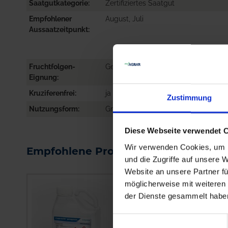
Saatgutkategorie
Zertifiziertes Saatgut
Empfohlener
August, Juli
Aussaatzeitpunkt
Fruchtfolgen-
Getreide, Mais, Raps, Rüben
Eignung
Kruziferenfrei
ja
Zustimmung
Nutzungsform
Gründüngung
Diese Webseite verwendet 
Wir verwenden Cookies, um I
Empfohlene Produkte
und die Zugriffe auf unsere 
Website an unsere Partner fü
möglicherweise mit weiteren
der Dienste gesammelt habe
Einwilligungsauswahl