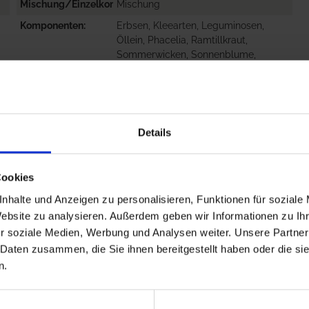
Mischung/Einzelkomponente
Mischung
Komponenten
Erbsen, Kleearten, Leguminosen,
Öllein, Phacelia, Ramtillkraut,
Sommerwicken, Sonnenblume,
Sorghum
Förderfähig in
Baden-Württemberg
Leguminosenfrei
nein
Details
Förderprogramme
BW FAKT II E 1.2
Cookies
nhalte und Anzeigen zu personalisieren, Funktionen für soziale
Website zu analysieren. Außerdem geben wir Informationen zu I
r soziale Medien, Werbung und Analysen weiter. Unsere Partner
 Daten zusammen, die Sie ihnen bereitgestellt haben oder die s
n.