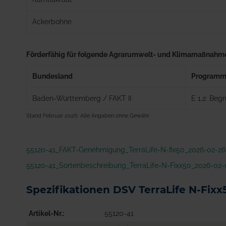
Ackerbohne
Förderfähig für folgende Agrarumwelt- und Klimamaßnahm
Bundesland
Program
Baden-Württemberg / FAKT II
E 1.2: Be
Stand Februar 2026: Alle Angaben ohne Gewähr
55120-41_FAKT-Genehmigung_TerraLife-N-fix50_2026-02-26
55120-41_Sortenbeschreibung_TerraLife-N-Fixx50_2026-02-
Spezifikationen DSV TerraLife N-Fixx
Artikel-Nr.
55120-41