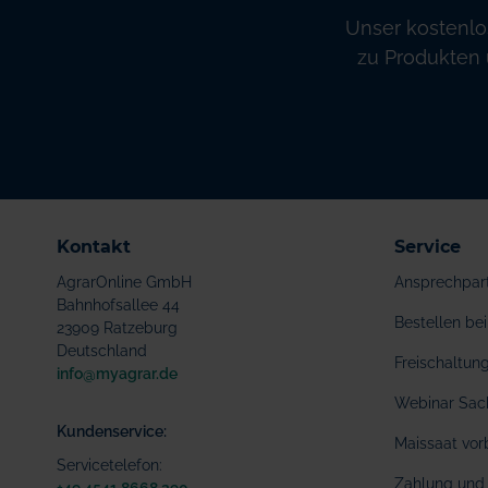
Unser kostenlo
zu Produkten 
Kontakt
Service
AgrarOnline GmbH
Ansprechpar
Bahnhofsallee 44
Bestellen b
23909 Ratzeburg
Deutschland
Freischaltu
info@myagrar.de
Webinar Sac
Kundenservice:
Maissaat vor
Servicetelefon:
Zahlung und 