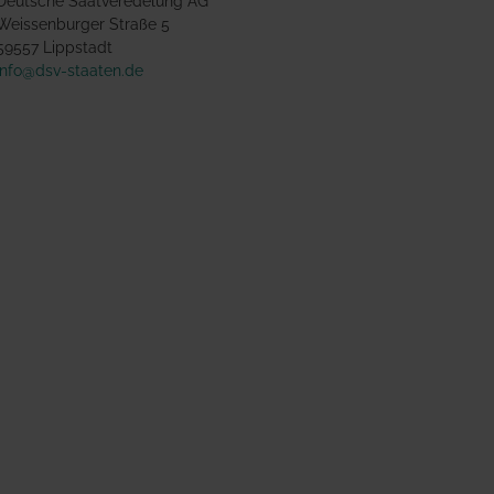
Deutsche Saatveredelung AG
Weissenburger Straße 5
59557 Lippstadt
info@dsv-staaten.de