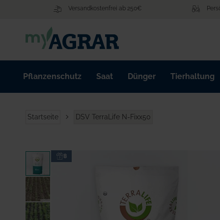
Zum
Versandkostenfrei ab 250€
Pers
Inhalt
springen
Pflanzenschutz
Saat
Dünger
Tierhaltung
Startseite
DSV TerraLife N-Fixx50
Zum
8
Ende
der
Bildgalerie
springen