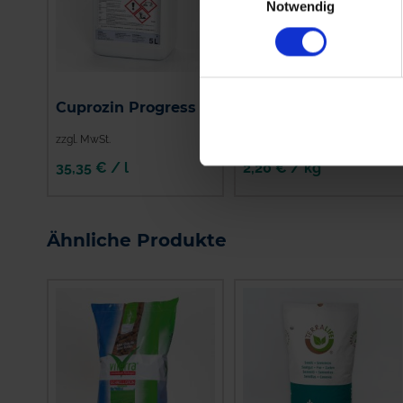
Notwendig
BAT Pro Gelbsenf
Cuprozin Progress
Mega
zzgl. MwSt.
zzgl. MwSt.
35,35 € / l
2,20 € / kg
IN DEN
WARENKORB
Ähnliche Produkte