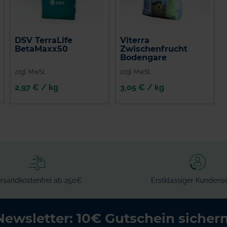
DSV TerraLife
Viterra
BetaMaxx50
Zwischenfrucht
Bodengare
zzgl. MwSt.
zzgl. MwSt.
2,97 € / kg
3,05 € / kg
IN DEN
IN DEN
WARENKORB
WARENKORB
rsandkostenfrei ab 250€
Erstklassiger Kundense
Newsletter: 10€ Gutschein sichern