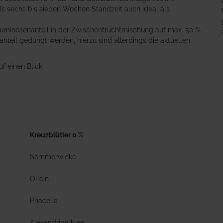
als sechs bis sieben Wochen Standzeit auch ideal als
eguminosenanteil in der Zwischenfruchtmischung auf max. 50 %
teil gedüngt werden, hierzu sind allerdings die aktuellen
f einen Blick.
Kreuzblütler 0 %
Sommerwicke
Öllein
Phacelia
Alexandrinerklee