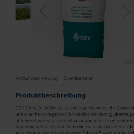
Zum
Anfang
Produktbeschreibung
Spezifikationen
der
Bildgalerie
springen
Produktbeschreibung
DSV TerraLife N-Fixx 50 ist eine leguminosenreiche Zwisc
und einer hervorragenden Stickstoffkonservierung überzeugen
abfrierend, weshalb sie sich hervorragend für frühe Saatter
Komponenten vielen unterschiedlichen bestäubenden Insekte
Anreicherung von großen Mengen Stickstoff, wodurch sie sic