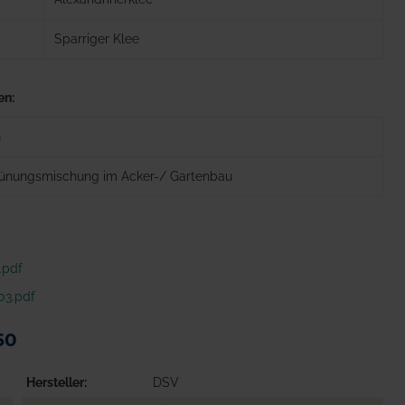
Sparriger Klee
en:
m
grünungsmischung im Acker-/ Gartenbau
.pdf
03.pdf
50
Hersteller
DSV