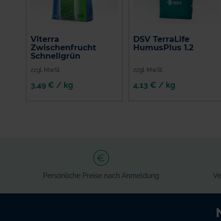
Viterra
DSV TerraLife
Zwischenfrucht
HumusPlus 1.2
Schnellgrün
zzgl. MwSt.
zzgl. MwSt.
3,49 € / kg
4,13 € / kg
IN DEN
IN DEN
WARENKORB
WARENKORB
Persönliche Preise nach Anmeldung
Ve