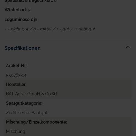
Spätsaatverträglichkeit:
o
Winterhart:
ja
Leguminosen:
ja
- = nicht gut / o = mittel / + = gut / ++ sehr gut
Spezifikationen
Artikel-Nr.
550783-14
Hersteller
BAT Agrar GmbH & Co.KG
Saatgutkategorie
Zertifiziertes Saatgut
Mischung/Einzelkomponente
Mischung