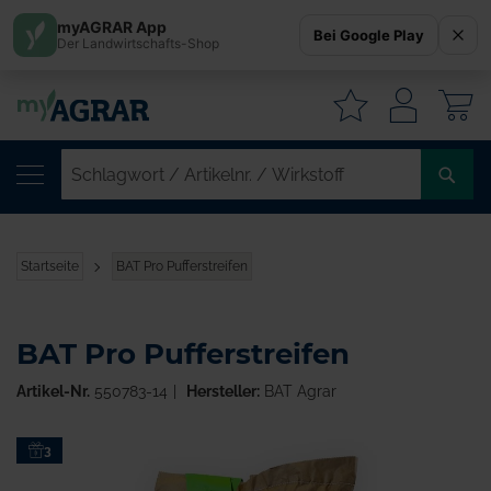
myAGRAR App
Bei Google Play
Der Landwirtschafts-Shop
W
SC
/
AR
/
Startseite
BAT Pro Pufferstreifen
WI
BAT Pro Pufferstreifen
Artikel-Nr.
550783-14
Hersteller:
BAT Agrar
Zum
3
Ende