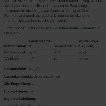
BAT Pro Pufferstreifen ist eine Zwischenfruchtmischung, welche
sich durch eine schnelle und ausdauernde Begrünung
besonders für die Anlage von Randstreifen eignet. Des
Weiteren wird durch die gute Unkrautunterdrückung ein
erhöhter Unkrautdurchwuchs vermieden.
Entdecken Sie unser gesamtes
Zwischenfrucht-Sortiment
auf
einen Blick.
Gewichtsanteil
Wurzellänge
Komponenten
%
Samenanteil %
bis (in cm)
Rotschwingel
97 %
99 %
50 cm
Weißklee
3 %
1 %
70 cm
Aussaatstärke:
10 kg/ha
Aussaatzeitpunkt:
Juli bis September
Glöz Empfehlung:
4
Trockentoleranz:
++
Jugendentwicklung:
+