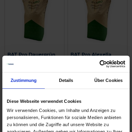
BAT Pro Dauergrün
BAT Pro Alexelia
zzgl. MwSt.
zzgl. MwSt.
3,90 € / kg
5,20 € / kg
Zustimmung
Details
Über Cookies
IN DEN
IN DEN
WARENKORB
WARENKORB
Diese Webseite verwendet Cookies
Wir verwenden Cookies, um Inhalte und Anzeigen zu
personalisieren, Funktionen für soziale Medien anbieten
zu können und die Zugriffe auf unsere Website zu
analysieren. Außerdem geben wir Informationen zu Ihrer