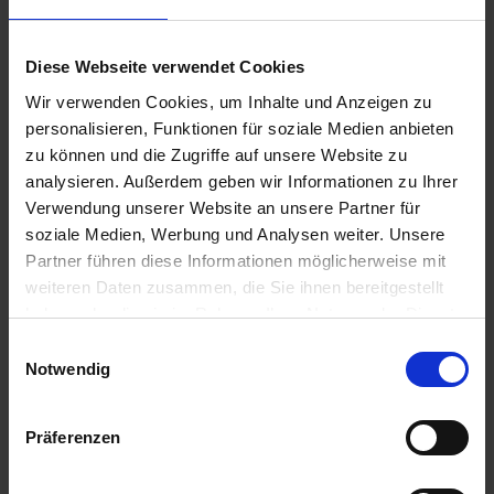
Diese Webseite verwendet Cookies
Wir verwenden Cookies, um Inhalte und Anzeigen zu
personalisieren, Funktionen für soziale Medien anbieten
zu können und die Zugriffe auf unsere Website zu
analysieren. Außerdem geben wir Informationen zu Ihrer
Verwendung unserer Website an unsere Partner für
soziale Medien, Werbung und Analysen weiter. Unsere
Partner führen diese Informationen möglicherweise mit
weiteren Daten zusammen, die Sie ihnen bereitgestellt
BAT Pro Alexelia
BAT Pro Dauergrün
haben oder die sie im Rahmen Ihrer Nutzung der Dienste
zzgl. MwSt.
zzgl. MwSt.
gesammelt haben.
Einwilligungsauswahl
5,20 € / kg
3,90 € / kg
Notwendig
IN DEN
IN DEN
WARENKORB
WARENKORB
Präferenzen