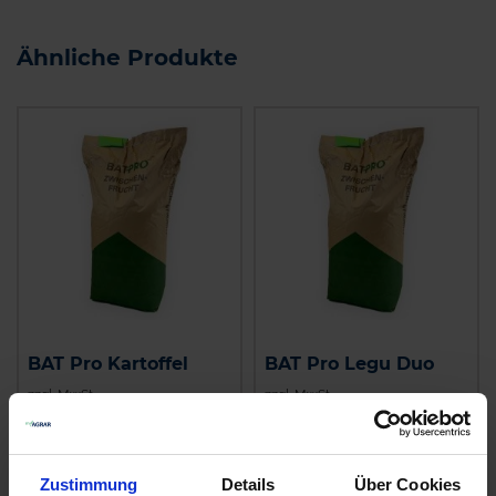
Ähnliche Produkte
BAT Pro Kartoffel
BAT Pro Legu Duo
zzgl. MwSt.
zzgl. MwSt.
3,60 € / kg
2,95 € / kg
IN DEN
IN DEN
Zustimmung
Details
Über Cookies
WARENKORB
WARENKORB