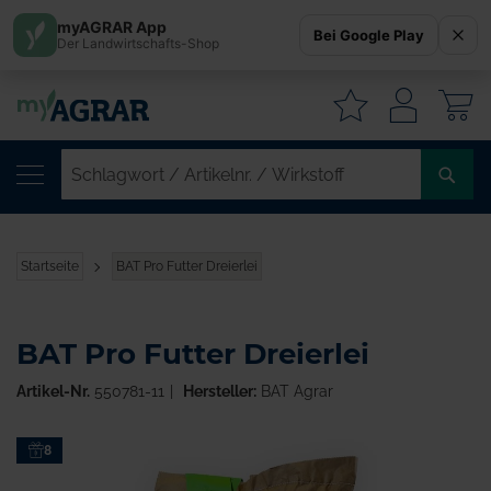
myAGRAR App
Bei Google Play
Der Landwirtschafts-Shop
W
SC
/
AR
/
Startseite
BAT Pro Futter Dreierlei
WI
BAT Pro Futter Dreierlei
Artikel-Nr.
550781-11
Hersteller:
BAT Agrar
Zum
8
Ende