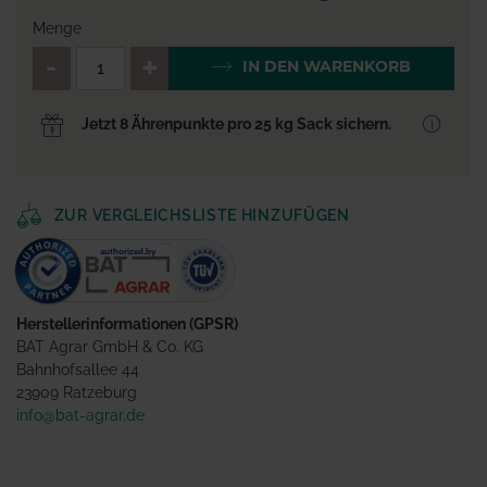
Menge
QTY_CONTROL_DECREASE
QTY_CONTROL_INCR
IN DEN WARENKORB
Jetzt 8 Ährenpunkte pro 25 kg Sack sichern.
ZUR VERGLEICHSLISTE HINZUFÜGEN
Herstellerinformationen (GPSR)
BAT Agrar GmbH & Co. KG
Bahnhofsallee 44
23909 Ratzeburg
info@bat-agrar.de