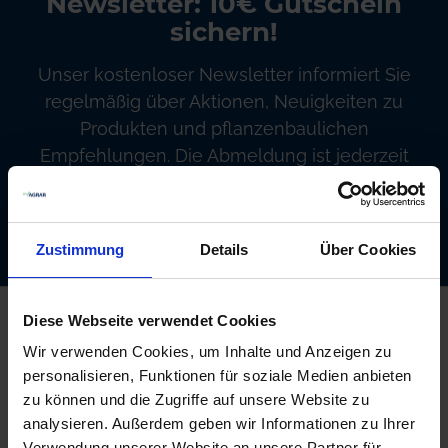
Newsletter: 10€ Gutschein
sichern!
Unser kostenloser Newsletter informiert Sie
regelmäßig über Aktionen, Neuigkeiten zu
Produkten und pflanzenbaulichen
Empfehlungen. Die Abmeldung ist jederzeit
möglich.
Abonnieren
Zustimmung
Details
Über Cookies
Kontakt
Diese Webseite verwendet Cookies
Wir verwenden Cookies, um Inhalte und Anzeigen zu
AgrarOnline GmbH
Bahnhofsallee 44
personalisieren, Funktionen für soziale Medien anbieten
23909 Ratzeburg
zu können und die Zugriffe auf unsere Website zu
Deutschland
analysieren. Außerdem geben wir Informationen zu Ihrer
info@myagrar.de
Verwendung unserer Website an unsere Partner für