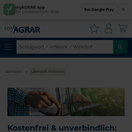
myAGRAR App
Bei Google Play
Der Landwirtschafts-Shop
W
SC
/
AR
/
Startseite
Übersicht Webinare
WI
Kostenfrei & unverbindlich: