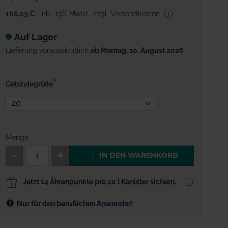
168,03 €
inkl. 19% MwSt.
,
zzgl. Versandkosten
Auf Lager
Lieferung voraussichtlich
ab Montag, 10. August 2026
Gebindegröße
Menge
QTY_CONTROL_DECREASE
QTY_CONTROL_INCREA
IN DEN WARENKORB
Jetzt 14 Ährenpunkte pro 20 l Kanister sichern.
Nur für den beruflichen Anwender!