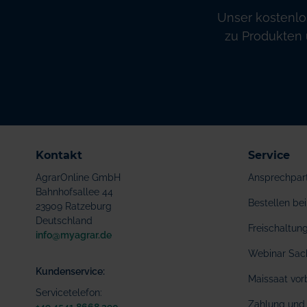
Unser kostenlo
zu Produkten 
Kontakt
Service
AgrarOnline GmbH
Ansprechpar
Bahnhofsallee 44
Bestellen b
23909 Ratzeburg
Deutschland
Freischaltu
info@myagrar.de
Webinar Sac
Kundenservice:
Maissaat vor
Servicetelefon:
Zahlung und 