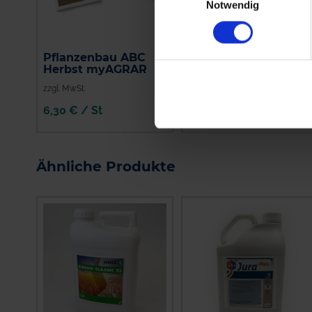
Notwendig
Pflanzenbau ABC
Bandur
Herbst myAGRAR
zzgl. MwSt.
zzgl. MwSt.
6,30 € / St
15,80 € / l
IN DEN
WARENKORB
Ähnliche Produkte