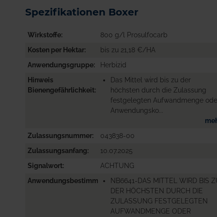
Spezifikationen Boxer
Wirkstoffe
800 g/l Prosulfocarb
Kosten per Hektar
bis zu 21,18 €/HA
Anwendungsgruppe
Herbizid
Hinweis
Das Mittel wird bis zu der
Bienengefährlichkeit
höchsten durch die Zulassung
festgelegten Aufwandmenge ode
Anwendungsko...
me
Zulassungsnummer
043838-00
Zulassungsanfang
10.07.2025
Signalwort
ACHTUNG
Anwendungsbestimmungen
NB6641-DAS MITTEL WIRD BIS 
DER HÖCHSTEN DURCH DIE
ZULASSUNG FESTGELEGTEN
AUFWANDMENGE ODER