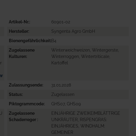
Artikel-Nr.
60901-02
Hersteller
Syngenta Agro GmbH
Bienengefährlichkeit
B4
Zugelassene
Winterweichweizen, Wintergerste,
Kulturen
Winterroggen, Wintertriticale,
r
Kartoffel
hr
Zulassungsende
31.01.2028
Status
Zugelassen
Piktogrammcode
GHS07, GHS09
ZU
Zugelassene
EINJÄHRIGE ZWEIKEIMBLÄTTRIGE
Schaderreger
UNKRÄUTER, RISPENGRAS:
EINJÄHRIGES, WINDHALM:
GEMEINER