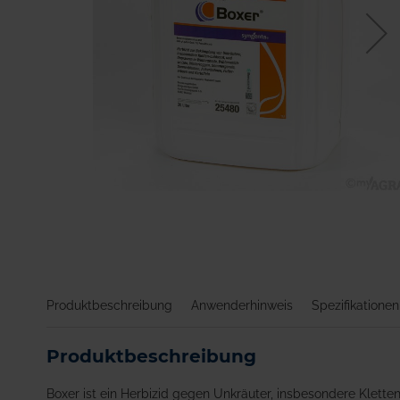
Zum
Anfang
der
Bildgalerie
springen
Produktbeschreibung
Anwenderhinweis
Spezifikationen
Produktbeschreibung
Boxer ist ein Herbizid gegen Unkräuter, insbesondere Klette