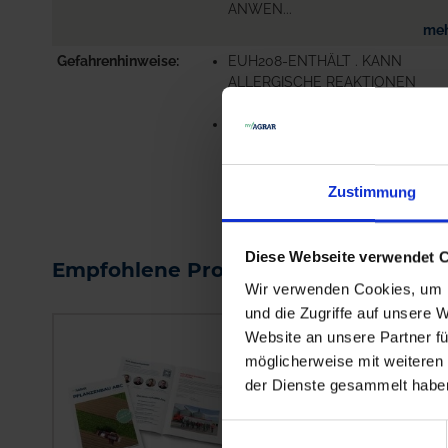
ANWEN...
me
Gefahrenhinweise
EUH208-ENTHÄLT . KANN
ALLERGISCHE REAKTIONEN
HERVORRUFEN.
EUH401-ZUR VERMEIDUNG VO
RISIKEN FÜR MEN...
me
Zustimmung
Diese Webseite verwendet 
Empfohlene Produkte
Wir verwenden Cookies, um I
und die Zugriffe auf unsere 
Website an unsere Partner fü
möglicherweise mit weiteren
der Dienste gesammelt habe
Einwilligungsauswahl