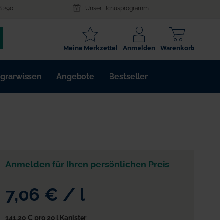
8 290
Unser Bonusprogramm
SCHLAGWORT
Meine Merkzettel
Anmelden
Warenkorb
ARTIKELNR.
grarwissen
Angebote
Bestseller
WIRKSTOFF
Anmelden für Ihren persönlichen Preis
7,06 €
/
l
141,20 €
pro 20 l Kanister