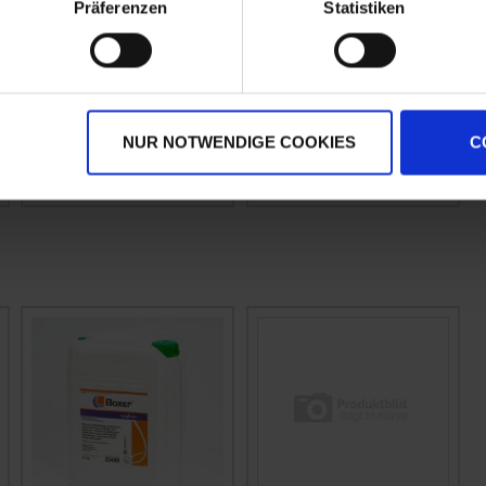
Präferenzen
Statistiken
Trinity
Taifun forte
zzgl. MwSt.
zzgl. MwSt.
NUR NOTWENDIGE COOKIES
C
17,47 € / l
4,95 € / l