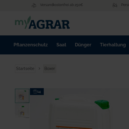
Zum
Versandkostenfrei ab 250€
Pers
Inhalt
springen
Pflanzenschutz
Saat
Dünger
Tierhaltung
Startseite
Boxer
Zum
14
Ende
der
Bildgalerie
springen