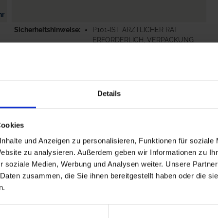
hr
Sicherheitshinweise
P101-IST ÄRZTLICHER RAT
ERFORDERLICH, VERPACKUNG
ODER
N
KENNZEICHNUNGSETIKETT
BEREITHALTEN.
hr
P102-DARF...
mehr
Details
Cookies
nhalte und Anzeigen zu personalisieren, Funktionen für soziale
Website zu analysieren. Außerdem geben wir Informationen zu I
r soziale Medien, Werbung und Analysen weiter. Unsere Partner
 Daten zusammen, die Sie ihnen bereitgestellt haben oder die s
n.