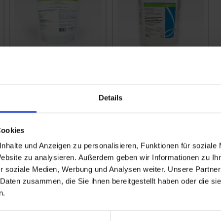
Utrisha N
Nutribio N
zzgl. MwSt.
zzgl. MwSt.
Details
94,70 € / kg
546,44 € / kg
IN DEN
Cookies
WARENKORB
nhalte und Anzeigen zu personalisieren, Funktionen für soziale
Website zu analysieren. Außerdem geben wir Informationen zu I
r soziale Medien, Werbung und Analysen weiter. Unsere Partner
 Daten zusammen, die Sie ihnen bereitgestellt haben oder die s
n.