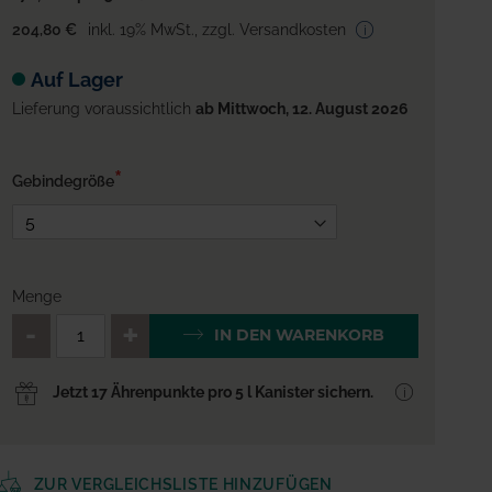
204,80 €
inkl. 19% MwSt.
,
zzgl. Versandkosten
Auf Lager
Lieferung voraussichtlich
ab Mittwoch, 12. August 2026
Gebindegröße
Menge
QTY_CONTROL_DECREASE
QTY_CONTROL_INCREA
IN DEN WARENKORB
Jetzt 17 Ährenpunkte pro 5 l Kanister sichern.
ZUR VERGLEICHSLISTE HINZUFÜGEN