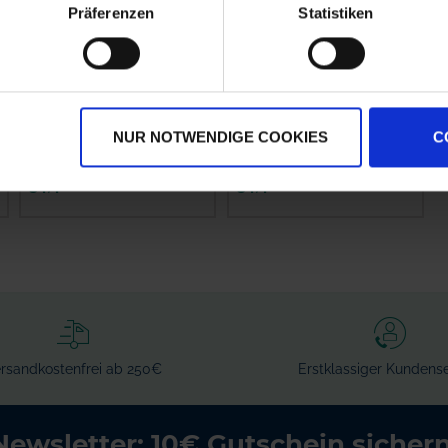
Präferenzen
Statistiken
Biotrinsic PK-
Biotrinsic N-Collect
Release
NUR NOTWENDIGE COOKIES
C
zzgl. MwSt.
zzgl. MwSt.
34,42 € / l
34,42 € / l
rsandkostenfrei ab 250€
Erstklassiger Kundense
Newsletter: 10€ Gutschein sichern