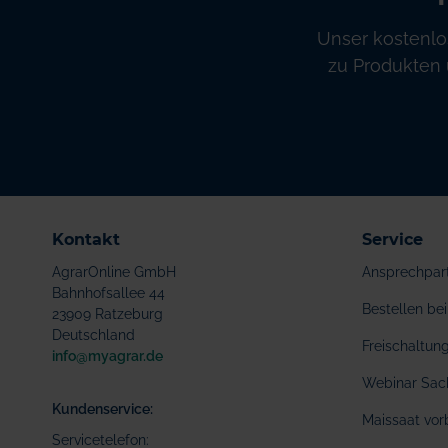
Unser kostenlo
zu Produkten 
Kontakt
Service
AgrarOnline GmbH
Ansprechpar
Bahnhofsallee 44
Bestellen b
23909 Ratzeburg
Deutschland
Freischaltu
info@myagrar.de
Webinar Sac
Kundenservice:
Maissaat vor
Servicetelefon: