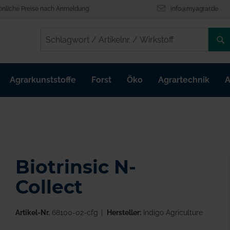
önliche Preise nach Anmeldung
info@myagrar.de
/
/
Agrarkunststoffe
Forst
Öko
Agrartechnik
A
Biotrinsic N-
Collect
Artikel-Nr.
68100-02-cfg
Hersteller:
Indigo Agriculture