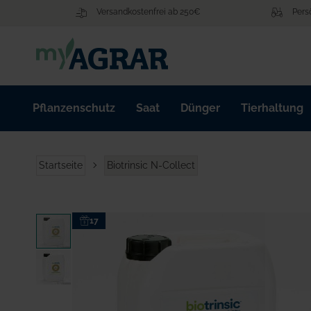
Zum
Versandkostenfrei ab 250€
Pers
Inhalt
springen
Pflanzenschutz
Saat
Dünger
Tierhaltung
Startseite
Biotrinsic N-Collect
Zum
17
Ende
der
Bildgalerie
springen