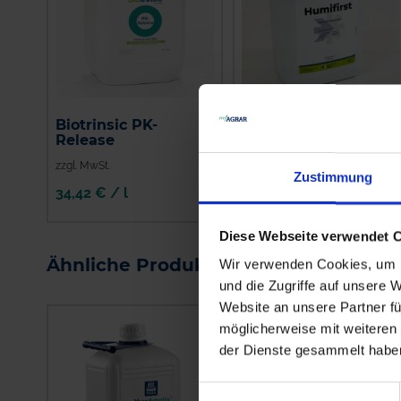
Biotrinsic PK-
Humifirst
Release
zzgl. MwSt.
zzgl. MwSt.
Zustimmung
34,42 € / l
5,08 € / l
IN DEN
Diese Webseite verwendet 
WARENKORB
Ähnliche Produkte
Wir verwenden Cookies, um I
und die Zugriffe auf unsere 
Website an unsere Partner fü
möglicherweise mit weiteren
der Dienste gesammelt habe
Einwilligungsauswahl