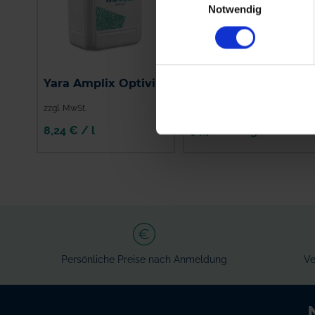
Notwendig
Yara Amplix Optivi
Utrisha N
zzgl. MwSt.
zzgl. MwSt.
8,24 € / l
94,70 € / kg
IN DEN
WARENKORB
Persönliche Preise nach Anmeldung
Ve