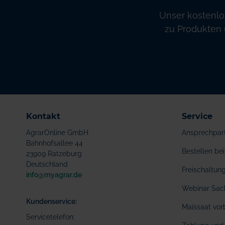
Unser kostenlo
zu Produkten 
Kontakt
Service
AgrarOnline GmbH
Ansprechpar
Bahnhofsallee 44
Bestellen b
23909 Ratzeburg
Deutschland
Freischaltu
info@myagrar.de
Webinar Sac
Kundenservice:
Maissaat vor
Servicetelefon: