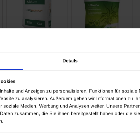
Epso Profitop
Green On® Getreide
zzgl. MwSt.
zzgl. MwSt.
Details
1,53 € / kg
38,00 € / kg
IN DEN
IN DEN
Cookies
WARENKORB
WARENKORB
nhalte und Anzeigen zu personalisieren, Funktionen für soziale
Website zu analysieren. Außerdem geben wir Informationen zu I
r soziale Medien, Werbung und Analysen weiter. Unsere Partner
 Daten zusammen, die Sie ihnen bereitgestellt haben oder die s
n.