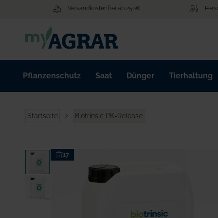
Zum
Versandkostenfrei ab 250€
Pers
Inhalt
springen
Pflanzenschutz
Saat
Dünger
Tierhaltung
Startseite
Biotrinsic PK-Release
Zum
17
Ende
der
Bildgalerie
springen