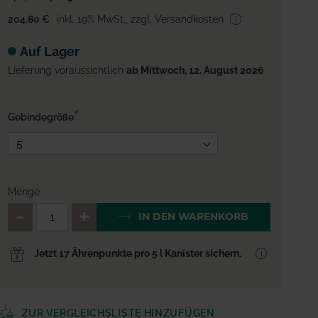
204,80 €
inkl. 19% MwSt.
,
zzgl. Versandkosten
Auf Lager
Lieferung voraussichtlich
ab Mittwoch, 12. August 2026
Gebindegröße
Menge
QTY_CONTROL_DECREASE
QTY_CONTROL_INCREA
IN DEN WARENKORB
Jetzt 17 Ährenpunkte pro 5 l Kanister sichern.
ZUR VERGLEICHSLISTE HINZUFÜGEN