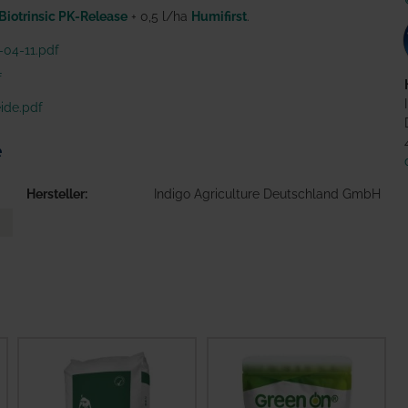
Biotrinsic PK-Release
+ 0,5 l/ha
Humifirst
.
-04-11.pdf
f
eide.pdf
e
Hersteller
Indigo Agriculture Deutschland GmbH