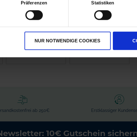
Präferenzen
Statistiken
Biotrinsic PK-
Yara Amplix Optivi
Release
NUR NOTWENDIGE COOKIES
C
zzgl. MwSt.
zzgl. MwSt.
8,24 € / l
34,42 € / l
IN DEN
WARENKORB
rsandkostenfrei ab 250€
Erstklassiger Kundense
Newsletter: 10€ Gutschein sichern