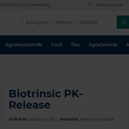
önliche Preise nach Anmeldung
info@myagrar.de
/
/
Agrarkunststoffe
Forst
Öko
Agrartechnik
A
Biotrinsic PK-
Release
Artikel-Nr.
68100-03-cfg
Hersteller:
Indigo Agriculture