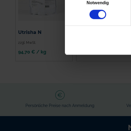
Notwendig
Utrisha N
Biotrinsic N-Collect
zzgl. MwSt.
zzgl. MwSt.
94,70 € / kg
34,42 € / l
Persönliche Preise nach Anmeldung
Ve