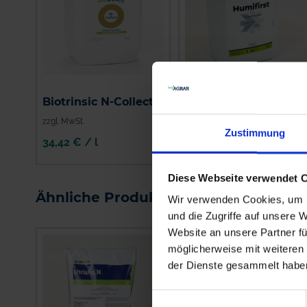
Biotrinsic N-Collect
Humifirst
zzgl. MwSt.
zzgl. MwSt.
Zustimmung
34,42 € / l
5,08 € / l
IN DEN
Diese Webseite verwendet 
WARENKORB
Ähnliche Produkte
Wir verwenden Cookies, um I
und die Zugriffe auf unsere 
Website an unsere Partner fü
möglicherweise mit weiteren
der Dienste gesammelt habe
Einwilligungsauswahl