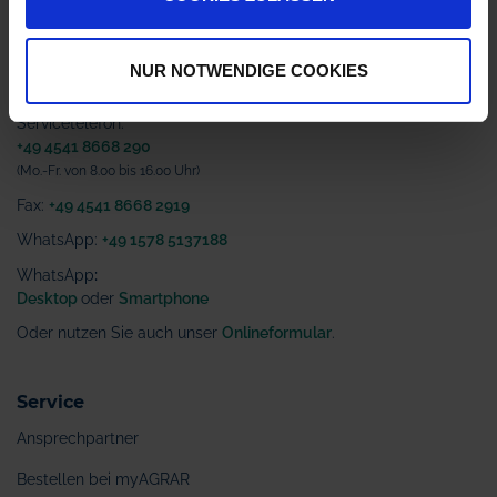
Deutschland
info@myagrar.de
NUR NOTWENDIGE COOKIES
Kundenservice:
Servicetelefon:
+49 4541 8668 290
(Mo.-Fr. von 8.00 bis 16.00 Uhr)
Fax:
+49 4541 8668 2919
WhatsApp:
+49 1578 5137188
WhatsApp
:
Desktop
oder
Smartphone
Oder nutzen Sie auch unser
Onlineformular
.
Service
Ansprechpartner
Bestellen bei myAGRAR