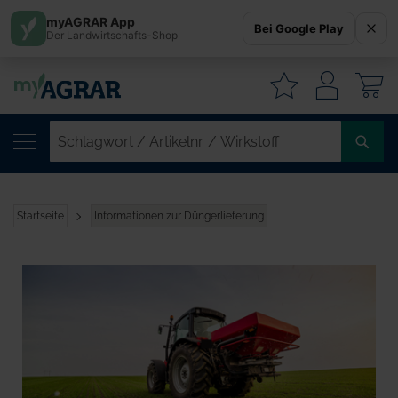
myAGRAR App
Bei Google Play
Der Landwirtschafts-Shop
W
SC
/
AR
/
Startseite
Informationen zur Düngerlieferung
WI