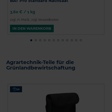
BAT Pro Standard Nachsaat
3,60 €
/
1 kg
3
zzgl. 7% MwSt.
,
zzgl. Versandkosten
z
IN DEN WARENKORB
Agrartechnik-Teile für die
Grünlandbewirtschaftung
10
G