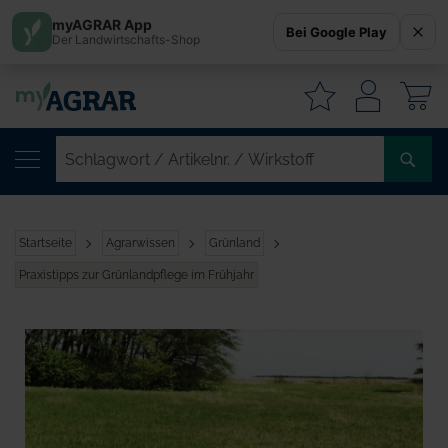
myAGRAR App
Bei Google Play
Der Landwirtschafts-Shop
W
SC
/
AR
/
Startseite
Agrarwissen
Grünland
WI
Praxistipps zur Grünlandpflege im Frühjahr