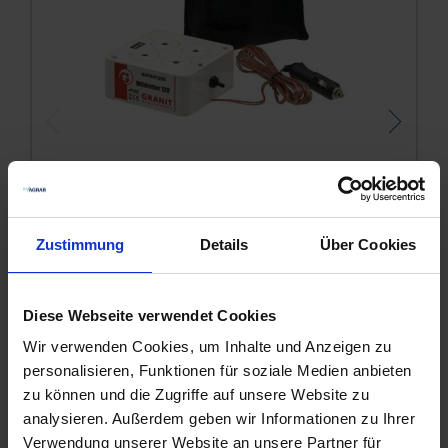
GRANIT Wildretter
105,16 €
/
1 St
9
Zustimmung
Details
Über Cookies
zzgl. 19% MwSt.
,
zzgl. Versandkosten
z
IN DEN WARENKORB
Diese Webseite verwendet Cookies
Wir verwenden Cookies, um Inhalte und Anzeigen zu
personalisieren, Funktionen für soziale Medien anbieten
zu können und die Zugriffe auf unsere Website zu
analysieren. Außerdem geben wir Informationen zu Ihrer
Verwendung unserer Website an unsere Partner für