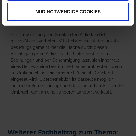
es verschiedene Förderungen dafür.
NUR NOTWENDIGE COOKIES
✅
Wie Grünland umbrechen?
Die Umwandlung von Grünland zu Ackerland ist
grundsätzlich verboten. Mit Umbrechen ist der Einsatz
des Pflugs gemeint, der die Fläche durch diesen
Arbeitsgang zum Acker macht. Unter bestimmten
Bedinungen und per Genehmigung lässt sich innerhalb
eines Betriebs eine bestimmte Fläche umbrechen, wenn
im Umkehrschluss eine andere Fläche als Grünland
eingesät wird. Überbetrieblich ist dasselbe möglich
indem ein Betrieb einsägt und das dadurch entstehende
Umbruchrecht an einen anderen Landwirt verkauft.
Weiterer Fachbeitrag zum Thema: