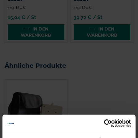
zzgl. MwSt.
zzgl. MwSt.
15,04 € / St
30,72 € / St
IN DEN
IN DEN
WARENKORB
WARENKORB
Ähnliche Produkte