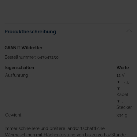
Produktbeschreibung
GRANIT Wildretter
Bestellnummer: 647647250
Eigenschaften
Werte
Ausführung
12 V,
mit 2,5
m
Kabel
mit
Stecker
Gewicht
394 g
Immer schnellere und breitere landwirtschaftliche
Mähmaschinen mit Flächenleistung von bis zu 20 ha/Stunde