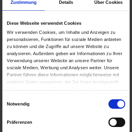
Zustimmung
Details
Über Cookies
GRANIT Wildretter
zzgl. MwSt.
Diese Webseite verwendet Cookies
96,73 € / St
Wir verwenden Cookies, um Inhalte und Anzeigen zu
personalisieren, Funktionen für soziale Medien anbieten
IN DEN
zu können und die Zugriffe auf unsere Website zu
WARENKORB
analysieren. Außerdem geben wir Informationen zu Ihrer
Verwendung unserer Website an unsere Partner für
soziale Medien, Werbung und Analysen weiter. Unsere
Anmelden für Ihren persönlichen Preis
Partner führen diese Informationen möglicherweise mit
weiteren Daten zusammen, die Sie ihnen bereitgestellt
105,16 €
/
St
haben oder die sie im Rahmen Ihrer Nutzung der Dienste
gesammelt haben.
Einwilligungsauswahl
Notwendig
105,16 €
pro 1 Stück
125,14 €
inkl. 19% MwSt.
,
zzgl. Versandkosten
Präferenzen
Auf Lager