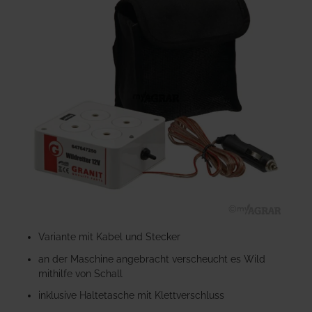
der
Bildgalerie
springen
Zum
Anfang
Variante mit Kabel und Stecker
der
an der Maschine angebracht verscheucht es Wild
Bildgalerie
mithilfe von Schall
springen
inklusive Haltetasche mit Klettverschluss