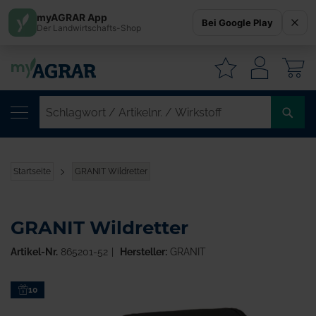
myAGRAR App
Bei Google Play
Der Landwirtschafts-Shop
W
SC
/
AR
/
Startseite
GRANIT Wildretter
WI
GRANIT Wildretter
Artikel-Nr.
865201-52
Hersteller:
GRANIT
Zum
10
Ende