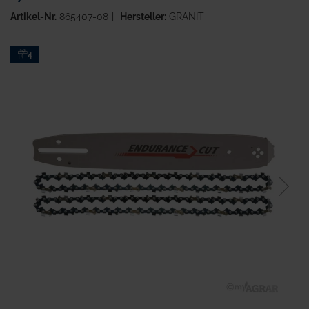
Artikel-Nr.
865407-08
Hersteller:
GRANIT
Zum
4
Ende
der
Bildgalerie
springen
Zum