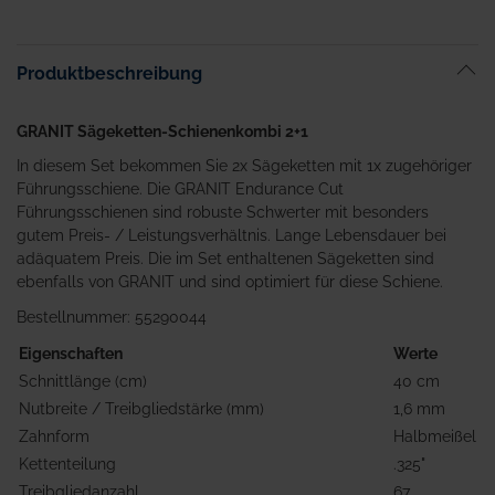
Anfang
der
Bildgalerie
Produktbeschreibung
springen
GRANIT Sägeketten-Schienenkombi 2+1
In diesem Set bekommen Sie 2x Sägeketten mit 1x zugehöriger
Führungsschiene. Die GRANIT Endurance Cut
Führungsschienen sind robuste Schwerter mit besonders
gutem Preis- / Leistungsverhältnis. Lange Lebensdauer bei
adäquatem Preis. Die im Set enthaltenen Sägeketten sind
ebenfalls von GRANIT und sind optimiert für diese Schiene.
Bestellnummer: 55290044
Eigenschaften
Werte
Schnittlänge (cm)
40 cm
Nutbreite / Treibgliedstärke (mm)
1,6 mm
Zahnform
Halbmeißel
Kettenteilung
.325"
Treibgliedanzahl
67