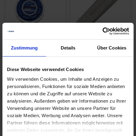
Spencer
GRANIT Fällkeil
Zustimmung
Details
Über Cookies
Forstmaßband 20 m
Aluminium
280x60x40 mm
zzgl. MwSt.
zzgl. MwSt.
Diese Webseite verwendet Cookies
61,19 € / St
24,03 € / St
Wir verwenden Cookies, um Inhalte und Anzeigen zu
IN DEN
IN DEN
personalisieren, Funktionen für soziale Medien anbieten
WARENKORB
WARENKORB
zu können und die Zugriffe auf unsere Website zu
analysieren. Außerdem geben wir Informationen zu Ihrer
Verwendung unserer Website an unsere Partner für
Anmelden für Ihren persönlichen Preis
soziale Medien, Werbung und Analysen weiter. Unsere
Partner führen diese Informationen möglicherweise mit
42,88 €
/
St
weiteren Daten zusammen, die Sie ihnen bereitgestellt