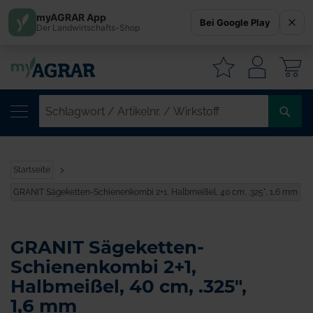
myAGRAR App
Bei Google Play
Der Landwirtschafts-Shop
W
SC
/
AR
/
Startseite
WI
GRANIT Sägeketten-Schienenkombi 2+1, Halbmeißel, 40 cm, .325", 1,6 mm
GRANIT Sägeketten-
Schienenkombi 2+1,
Halbmeißel, 40 cm, .325",
1,6 mm