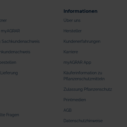
Informationen
tner
Über uns
ei myAGRAR
Hersteller
ng Sachkundenachweis
Kundenerfahrungen
hkundenachweis
Karriere
bestellen
myAGRAR App
Lieferung
Käuferinformation zu
Pflanzenschutzmitteln
Zulassung Pflanzenschutz
Printmedien
AGB
llte Fragen
Datenschutzhinweise