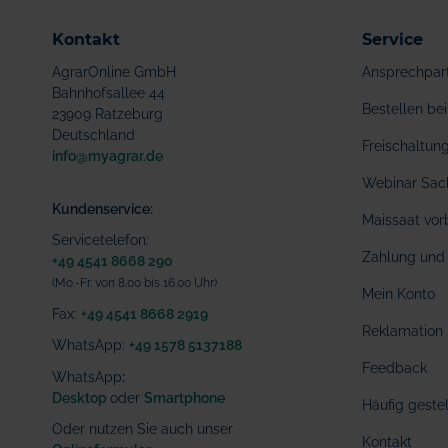
Kontakt
Service
AgrarOnline GmbH
Ansprechpar
Bahnhofsallee 44
Bestellen b
23909 Ratzeburg
Deutschland
Freischaltu
info@myagrar.de
Webinar Sac
Kundenservice:
Maissaat vor
Servicetelefon:
Zahlung und 
+49 4541 8668 290
(Mo.-Fr. von 8.00 bis 16.00 Uhr)
Mein Konto
Fax:
+49 4541 8668 2919
Reklamation
WhatsApp:
+49 1578 5137188
Feedback
WhatsApp
:
Desktop
oder
Smartphone
Häufig geste
Oder nutzen Sie auch unser
Kontakt