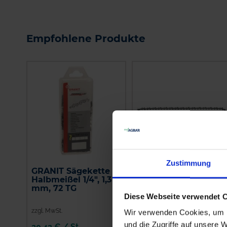
Empfohlene Produkte
Zustimmung
GRANIT Sägekette
Husqvarna
Halbmeißel 1/4", 1,3
Sägekette
mm, 72 TG
Halbmeißel 1/4", 1,3
mm, 64 TG
Diese Webseite verwendet 
zzgl. MwSt.
zzgl. MwSt.
Wir verwenden Cookies, um I
und die Zugriffe auf unsere 
20,43 € / St
23,75 € / St