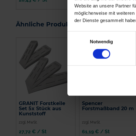
Website an unsere Partner fü
IN DEN
IN DEN
möglicherweise mit weiteren
WARENKORB
WARENKORB
der Dienste gesammelt habe
Ähnliche Produkte
Einwilligungsauswahl
Notwendig
GRANIT Forstkeile
Spencer
Set 5x Stück aus
Forstmaßband 20 m
Kunststoff
zzgl. MwSt.
zzgl. MwSt.
27,72 € / St
61,19 € / St