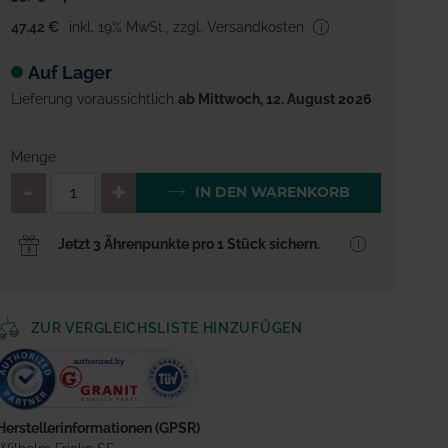
47,42 €
inkl. 19% MwSt.
,
zzgl. Versandkosten
Auf Lager
Lieferung voraussichtlich
ab Mittwoch, 12. August 2026
Menge
QTY_CONTROL_DECREASE
QTY_CONTROL_INCREA
IN DEN WARENKORB
Jetzt 3 Ährenpunkte pro 1 Stück sichern.
ZUR VERGLEICHSLISTE HINZUFÜGEN
Herstellerinformationen (GPSR)