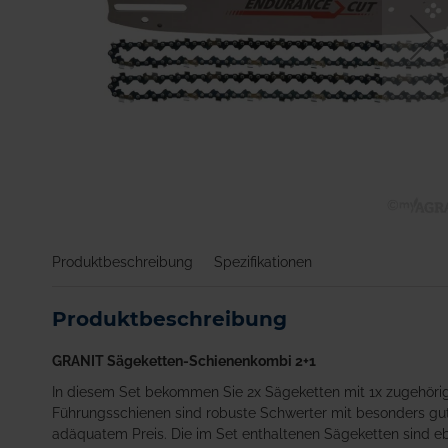
Zum
Anfang
Produktbeschreibung
Spezifikationen
der
Bildgalerie
springen
Produktbeschreibung
GRANIT Sägeketten-Schienenkombi 2+1
In diesem Set bekommen Sie 2x Sägeketten mit 1x zugehöri
Führungsschienen sind robuste Schwerter mit besonders gut
adäquatem Preis. Die im Set enthaltenen Sägeketten sind eb