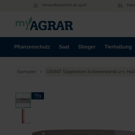
Zum
Versandkostenfrei ab 250€
Pers
Inhalt
springen
Pflanzenschutz
Saat
Dünger
Tierhaltung
Startseite
GRANIT Sägeketten-Schienenkombi 2+1, Halbm
Zum
3
Ende
der
Bildgalerie
springen