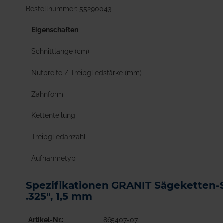
Bestellnummer: 55290043
Eigenschaften
Schnittlänge (cm)
Nutbreite / Treibgliedstärke (mm)
Zahnform
Kettenteilung
Treibgliedanzahl
Aufnahmetyp
Spezifikationen GRANIT Sägeketten-
.325", 1,5 mm
Artikel-Nr.
865407-07