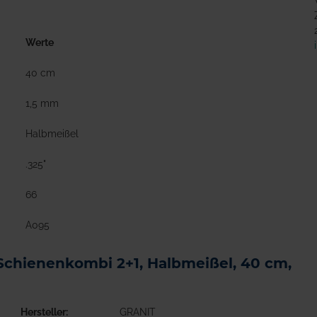
Werte
40 cm
1,5 mm
Halbmeißel
.325"
66
A095
Schienenkombi 2+1, Halbmeißel, 40 cm,
Hersteller
GRANIT