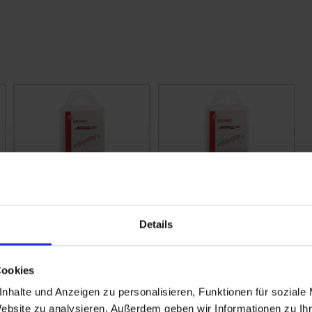
Details
GRANIT Sägekette
GRANIT Sägekette
Halbmeißel .325", 1,5
Halbmeißel .325", 1,5
mm, 64 TG
mm, 56 TG
Cookies
zzgl. MwSt.
zzgl. MwSt.
nhalte und Anzeigen zu personalisieren, Funktionen für soziale
Website zu analysieren. Außerdem geben wir Informationen zu I
12,59 € / St
11,25 € / St