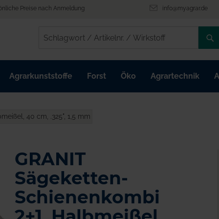
önliche Preise nach Anmeldung
info@myagrar.de
/
/
Agrarkunststoffe
Forst
Öko
Agrartechnik
A
eißel, 40 cm, .325", 1,5 mm
GRANIT
Sägeketten-
Schienenkombi
2+1, Halbmeißel,