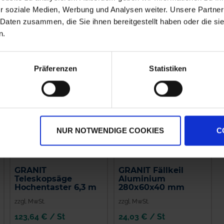
r soziale Medien, Werbung und Analysen weiter. Unsere Partner
IN DEN
IN DEN
 Daten zusammen, die Sie ihnen bereitgestellt haben oder die s
WARENKORB
WARENKORB
n.
Präferenzen
Statistiken
NUR NOTWENDIGE COOKIES
C
GRANIT
GRANIT Fällkeil
Teleskopsäge
Aluminium
Hochentaster 6,3 m
280x60x40 mm
zzgl. MwSt.
zzgl. MwSt.
123,64 € / St
24,03 € / St