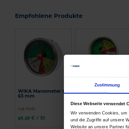
Empfohlene Produkte
Zustimmung
WIKA Manometer Ø
WIKA Manometer Ø
63 mm
63 mm
Diese Webseite verwendet 
zzgl. MwSt.
zzgl. MwSt.
Wir verwenden Cookies, um I
56,38 € / St
52,53 € / St
und die Zugriffe auf unsere 
Website an unsere Partner fü
IN DEN
IN DEN