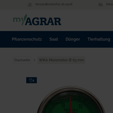
Zum
Versandkostenfrei ab 250€
Pers
Inhalt
springen
Pflanzenschutz
Saat
Dünger
Tierhaltung
Startseite
WIKA Manometer Ø 63 mm
Zum
4
Ende
der
Bildgalerie
springen