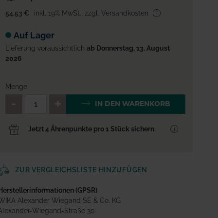
54,53 €
inkl. 19% MwSt.
,
zzgl. Versandkosten
Auf Lager
Lieferung voraussichtlich
ab Donnerstag, 13. August
2026
Menge
QTY_CONTROL_DECREASE
QTY_CONTROL_INCREA
IN DEN WARENKORB
Jetzt 4 Ährenpunkte pro 1 Stück sichern.
ZUR VERGLEICHSLISTE HINZUFÜGEN
Herstellerinformationen (GPSR)
WIKA Alexander Wiegand SE & Co. KG
Alexander-Wiegand-Straße 30