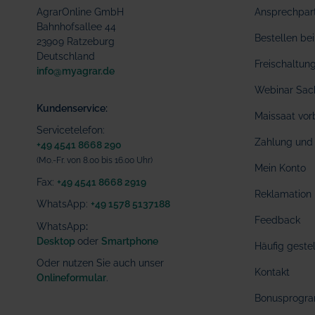
AgrarOnline GmbH
Ansprechpar
Bahnhofsallee 44
Bestellen b
23909 Ratzeburg
Deutschland
Freischaltu
info@myagrar.de
Webinar Sac
Kundenservice:
Maissaat vor
Servicetelefon:
Zahlung und 
+49 4541 8668 290
(Mo.-Fr. von 8.00 bis 16.00 Uhr)
Mein Konto
Fax:
+49 4541 8668 2919
Reklamation
WhatsApp:
+49 1578 5137188
Feedback
WhatsApp
:
Desktop
oder
Smartphone
Häufig geste
Oder nutzen Sie auch unser
Kontakt
Onlineformular
.
Bonusprogr