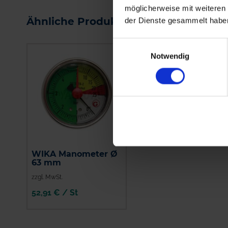
möglicherweise mit weiteren
WARENKORB
WARENKORB
Ähnliche Produkte
der Dienste gesammelt habe
Einwilligungsauswahl
Notwendig
WIKA Manometer Ø
63 mm
zzgl. MwSt.
52,91 € / St
IN DEN
WARENKORB