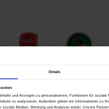
Details
Albuz
WIKA Manometer Ø
Hohlkegeldüse ATR
63 mm
80 Grad
Cookies
zzgl. MwSt.
zzgl. MwSt.
nhalte und Anzeigen zu personalisieren, Funktionen für soziale
5,92 € / St
46,48 € / St
Website zu analysieren. Außerdem geben wir Informationen zu I
r soziale Medien, Werbung und Analysen weiter. Unsere Partner
IN DEN