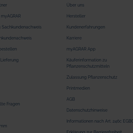
tner
Über uns
ei myAGRAR
Hersteller
ng Sachkundenachweis
Kundenerfahrungen
hkundenachweis
Karriere
bestellen
myAGRAR App
Lieferung
Käuferinformation zu
Pflanzenschutzmitteln
Zulassung Pflanzenschutz
Printmedien
AGB
llte Fragen
Datenschutzhinweise
Informationen nach Art. 246c EGB
amm
Erklärung zur Barrierefreiheit