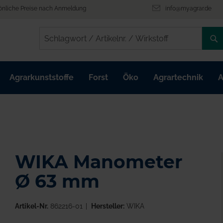
önliche Preise nach Anmeldung
info@myagrar.de
/
/
Agrarkunststoffe
Forst
Öko
Agrartechnik
A
WIKA Manometer
Ø 63 mm
Artikel-Nr.
862216-01
Hersteller:
WIKA