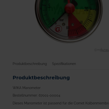
Zum
Anfang
Produktbeschreibung
Spezifikationen
der
Bildgalerie
springen
Produktbeschreibung
WIKA Manometer
Bestellnummer: 67001-00004
Dieses Manometer ist passend für die Comet Kolbenmemb