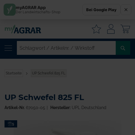
myAGRAR App
Bei Google Play
Der Landwirtschafts-Shop
W
SC
/
AR
/
Startseite
UP Schwefel 825 FL
WI
UP Schwefel 825 FL
Artikel-Nr.
67050-05
Hersteller:
UPL Deutschland
Zum
5
Ende