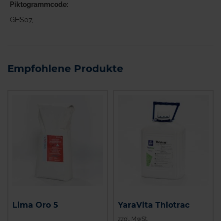
Piktogrammcode
GHS07,
Empfohlene Produkte
Lima Oro 5
YaraVita Thiotrac
zzgl. MwSt.