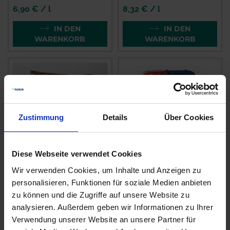
6,90 € / l
8,32 € / l
IN DEN
IN DEN
WARENKORB
WARENKORB
Zustimmung
Details
Über Cookies
Diese Webseite verwendet Cookies
Wir verwenden Cookies, um Inhalte und Anzeigen zu
BAT Pro Phosphor
Wuxal K 40
Aktiv
personalisieren, Funktionen für soziale Medien anbieten
zzgl. MwSt.
zu können und die Zugriffe auf unsere Website zu
zzgl. MwSt.
10,00 € / l
analysieren. Außerdem geben wir Informationen zu Ihrer
4,17 € / kg
Verwendung unserer Website an unsere Partner für
IN DEN