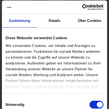
Zustimmung
Details
Über Cookies
Diese Webseite verwendet Cookies
GRANIT Fällkeil
GRANIT Forstkeile
Aluminium
Set 5x Stück aus
Wir verwenden Cookies, um Inhalte und Anzeigen zu
280x60x40 mm
Kunststoff
personalisieren, Funktionen für soziale Medien anbieten
zzgl. MwSt.
zzgl. MwSt.
zu können und die Zugriffe auf unsere Website zu
24,03 € / St
27,72 € / St
analysieren. Außerdem geben wir Informationen zu Ihrer
Verwendung unserer Website an unsere Partner für
IN DEN
IN DEN
soziale Medien, Werbung und Analysen weiter. Unsere
WARENKORB
WARENKORB
Partner führen diese Informationen möglicherweise mit
weiteren Daten zusammen, die Sie ihnen bereitgestellt
haben oder die sie im Rahmen Ihrer Nutzung der Dienste
Anmelden für Ihren persönlichen Preis
gesammelt haben.
Einwilligungsauswahl
Notwendig