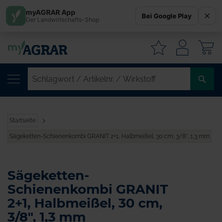
myAGRAR App
Bei Google Play
Der Landwirtschafts-Shop
W
SC
/
AR
/
Startseite
WI
Sägeketten-Schienenkombi GRANIT 2+1, Halbmeißel, 30 cm, 3/8", 1,3 mm
Sägeketten-
Schienenkombi GRANIT
2+1, Halbmeißel, 30 cm,
3/8", 1,3 mm