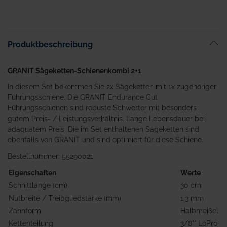
Anfang
der
Bildgalerie
springen
Produktbeschreibung
GRANIT Sägeketten-Schienenkombi 2+1
In diesem Set bekommen Sie 2x Sägeketten mit 1x zugehöriger
Führungsschiene. Die GRANIT Endurance Cut
Führungsschienen sind robuste Schwerter mit besonders
gutem Preis- / Leistungsverhältnis. Lange Lebensdauer bei
adäquatem Preis. Die im Set enthaltenen Sägeketten sind
ebenfalls von GRANIT und sind optimiert für diese Schiene.
Bestellnummer: 55290021
Eigenschaften
Werte
Schnittlänge (cm)
30 cm
Nutbreite / Treibgliedstärke (mm)
1,3 mm
Zahnform
Halbmeißel
Kettenteilung
3/8"" LoPro