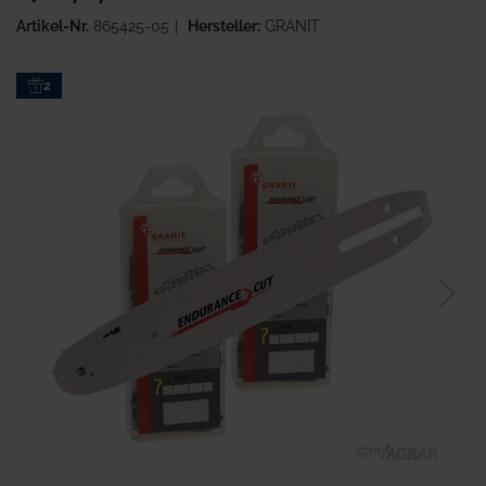
Artikel-Nr.
865425-05
Hersteller:
GRANIT
Zum
2
Ende
der
Bildgalerie
springen
Zum