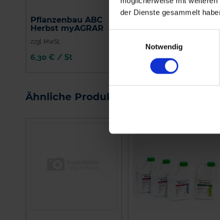
möglicherweise mit weiteren
der Dienste gesammelt habe
Pflanzenbau ABC
Input Classic
Herbst myAGRAR
Einwilligungsauswahl
zzgl. MwSt.
zzgl. MwSt.
Notwendig
6,30 € / St
31,48 € / l
IN DEN
WARENKORB
Ähnliche Produkte