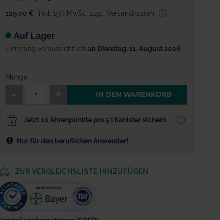
129,00 €
inkl. 19% MwSt.
,
zzgl. Versandkosten
Auf Lager
Lieferung voraussichtlich
ab Dienstag, 11. August 2026
Menge
QTY_CONTROL_DECREASE
QTY_CONTROL_INCREA
IN DEN WARENKORB
Jetzt 10 Ährenpunkte pro 5 l Kanister sichern.
Nur für den beruflichen Anwender!
ZUR VERGLEICHSLISTE HINZUFÜGEN