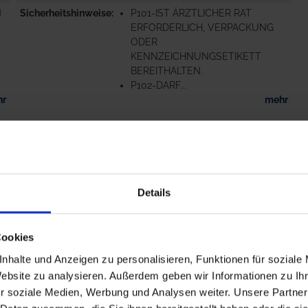
N
Sicherheitshinweise
P101-IST ÄRZTLICHER RAT
ERFORDERLICH, VERPACKUNG
ODER
KENNZEICHNUNGSETIKETT
BEREITHALTEN.
P102-DARF...
hr
mehr
Details
Cookies
nhalte und Anzeigen zu personalisieren, Funktionen für soziale
Website zu analysieren. Außerdem geben wir Informationen zu I
r soziale Medien, Werbung und Analysen weiter. Unsere Partner