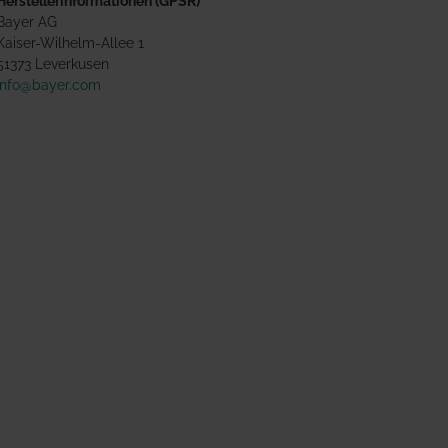
Herstellerinformationen (GPSR)
Bayer AG
Kaiser-Wilhelm-Allee 1
51373 Leverkusen
info@bayer.com