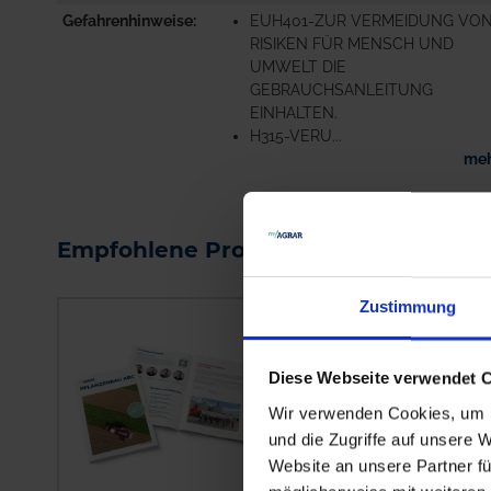
Gefahrenhinweise
EUH401-ZUR VERMEIDUNG VO
RISIKEN FÜR MENSCH UND
UMWELT DIE
GEBRAUCHSANLEITUNG
EINHALTEN.
H315-VERU...
me
Empfohlene Produkte
Zustimmung
Diese Webseite verwendet 
Wir verwenden Cookies, um I
und die Zugriffe auf unsere 
Website an unsere Partner fü