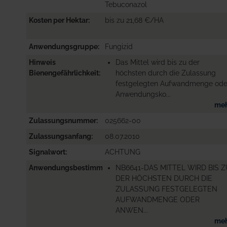
Tebuconazol
Kosten per Hektar
bis zu 21,68 €/HA
Anwendungsgruppe
Fungizid
Hinweis
Das Mittel wird bis zu der
Bienengefährlichkeit
höchsten durch die Zulassung
festgelegten Aufwandmenge ode
Anwendungsko...
me
Zulassungsnummer
025662-00
Zulassungsanfang
08.07.2010
Signalwort
ACHTUNG
Anwendungsbestimmungen
NB6641-DAS MITTEL WIRD BIS 
DER HÖCHSTEN DURCH DIE
ZULASSUNG FESTGELEGTEN
AUFWANDMENGE ODER
ANWEN...
me