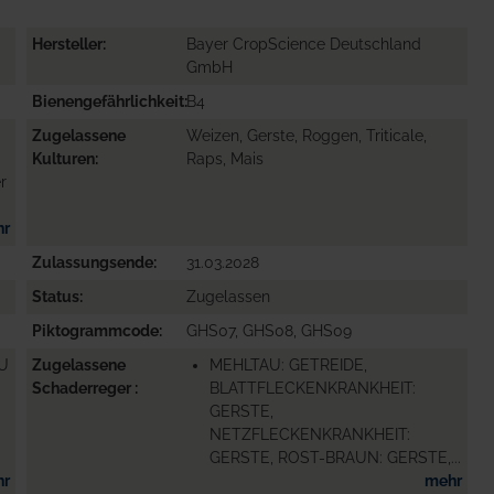
Hersteller
Bayer CropScience Deutschland
GmbH
Bienengefährlichkeit
B4
Zugelassene
Weizen, Gerste, Roggen, Triticale,
Kulturen
Raps, Mais
r
hr
Zulassungsende
31.03.2028
Status
Zugelassen
Piktogrammcode
GHS07, GHS08, GHS09
ZU
Zugelassene
MEHLTAU: GETREIDE,
Schaderreger
BLATTFLECKENKRANKHEIT:
GERSTE,
NETZFLECKENKRANKHEIT:
GERSTE, ROST-BRAUN: GERSTE,...
hr
mehr