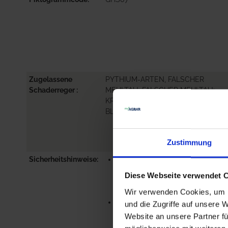
Zugelassene
PYTHIUM-ARTEN, FALSCHER
Schaderreger
MEHLTAU, FALSCHER MEHLTAU:
KREUZBLÜTLER,
BLATTFLECKENKRANKHEIT: TABAK
Zustimmung
Sicherheitshinweise
P280-SCHUTZHANDSCHUHE
SCHUTZKLEIDUNG
Diese Webseite verwendet 
AUGENSCHUTZ
GESICHTSSCHUTZ TRAGEN.
Wir verwenden Cookies, um I
P333+P313-BEI HAUTREIZUNG O..
und die Zugriffe auf unsere 
me
Website an unsere Partner fü