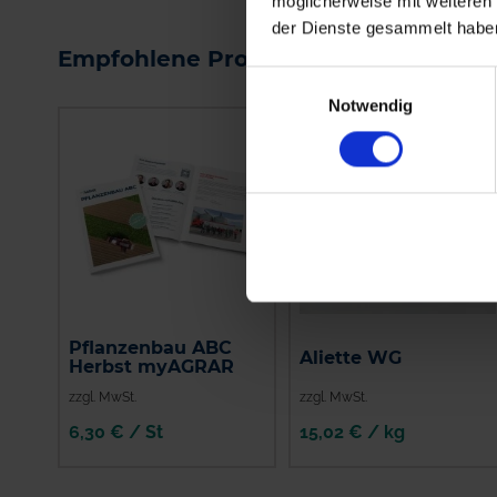
möglicherweise mit weiteren
der Dienste gesammelt habe
Empfohlene Produkte
Einwilligungsauswahl
Notwendig
Pflanzenbau ABC
Aliette WG
Herbst myAGRAR
zzgl. MwSt.
zzgl. MwSt.
6,30 € / St
15,02 € / kg
IN DEN
WARENKORB