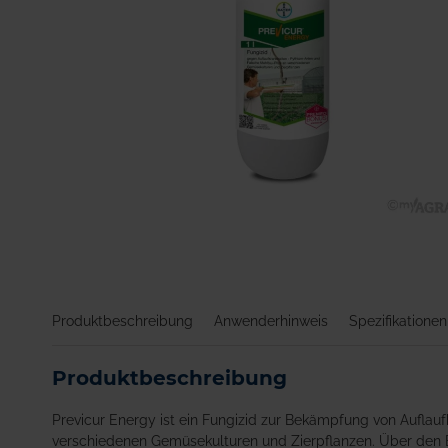
Zum
Anfang
der
Bildgalerie
springen
Produktbeschreibung
Anwenderhinweis
Spezifikationen
Produktbeschreibung
Previcur Energy ist ein Fungizid zur Bekämpfung von Auflau
verschiedenen Gemüsekulturen und Zierpflanzen. Über den B