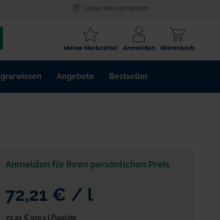
Unser Bonusprogramm
SCHLAGWORT
Meine Merkzettel
Anmelden
Warenkorb
ARTIKELNR.
grarwissen
Angebote
Bestseller
WIRKSTOFF
Anmelden für Ihren persönlichen Preis
72,21 €
/
l
72,21 €
pro 1 l Flasche