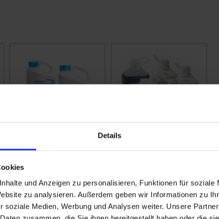
Details
Avastel Pack
Elatus Era Max
Cookies
zzgl. MwSt.
zzgl. MwSt.
nhalte und Anzeigen zu personalisieren, Funktionen für soziale
22,56 € / l
26,91 € / l
Website zu analysieren. Außerdem geben wir Informationen zu I
r soziale Medien, Werbung und Analysen weiter. Unsere Partner
 Daten zusammen, die Sie ihnen bereitgestellt haben oder die s