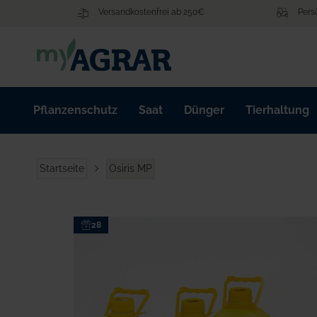
Zum
Versandkostenfrei ab 250€
Pers
Inhalt
springen
Pflanzenschutz
Saat
Dünger
Tierhaltung
Startseite
Osiris MP
Zum
28
Ende
der
Bildgalerie
springen