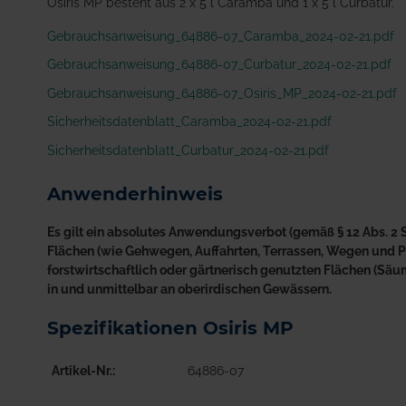
Osiris MP besteht aus 2 x 5 l Caramba und 1 x 5 l Curbatur.
Gebrauchsanweisung_64886-07_Caramba_2024-02-21.pdf
Gebrauchsanweisung_64886-07_Curbatur_2024-02-21.pdf
Gebrauchsanweisung_64886-07_Osiris_MP_2024-02-21.pdf
Sicherheitsdatenblatt_Caramba_2024-02-21.pdf
Sicherheitsdatenblatt_Curbatur_2024-02-21.pdf
Anwenderhinweis
Es gilt ein absolutes Anwendungsverbot (gemäß § 12 Abs. 2 S
Flächen (wie Gehwegen, Auffahrten, Terrassen, Wegen und Plä
forstwirtschaftlich oder gärtnerisch genutzten Flächen (S
in und unmittelbar an oberirdischen Gewässern.
Spezifikationen Osiris MP
Artikel-Nr.
64886-07