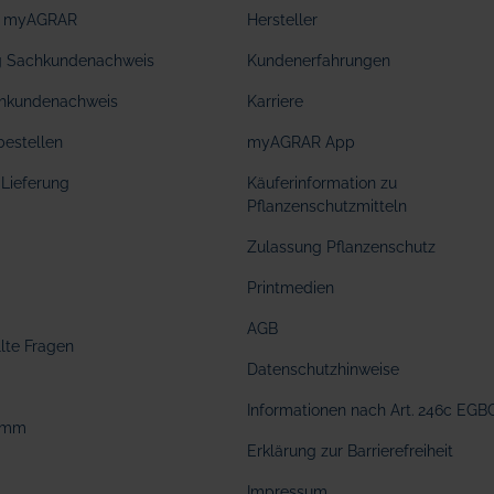
ei myAGRAR
Hersteller
ng Sachkundenachweis
Kundenerfahrungen
hkundenachweis
Karriere
bestellen
myAGRAR App
Lieferung
Käuferinformation zu
Pflanzenschutzmitteln
Zulassung Pflanzenschutz
Printmedien
AGB
llte Fragen
Datenschutzhinweise
Informationen nach Art. 246c EGB
amm
Erklärung zur Barrierefreiheit
Impressum