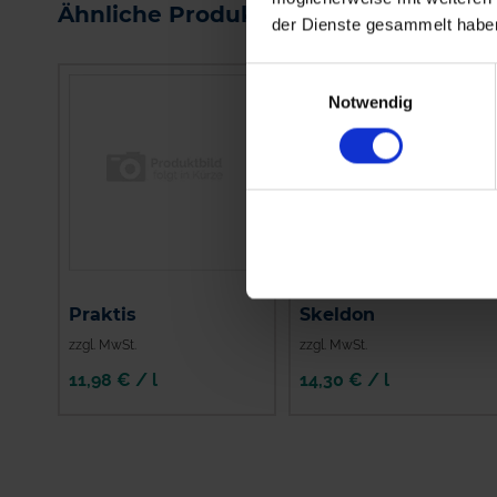
Ähnliche Produkte
der Dienste gesammelt habe
Einwilligungsauswahl
Notwendig
Praktis
Skeldon
zzgl. MwSt.
zzgl. MwSt.
11,98 € / l
14,30 € / l