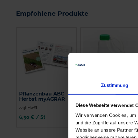
Empfohlene Produkte
Zustimmung
Pflanzenbau ABC
Kayak
Herbst myAGRAR
Diese Webseite verwendet 
zzgl. MwSt.
zzgl. MwSt.
Wir verwenden Cookies, um I
6,30 € / St
15,74 € / l
und die Zugriffe auf unsere 
IN DEN
Website an unsere Partner fü
WARENKORB
möglicherweise mit weiteren