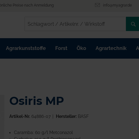
önliche Preise nach Anmeldung
info@myagrar.de
/
/
Agrarkunststoffe
Forst
Öko
Agrartechnik
A
Osiris MP
Artikel-Nr.
64886-07
Hersteller:
BASF
Caramba: 60 g/l Metconazol