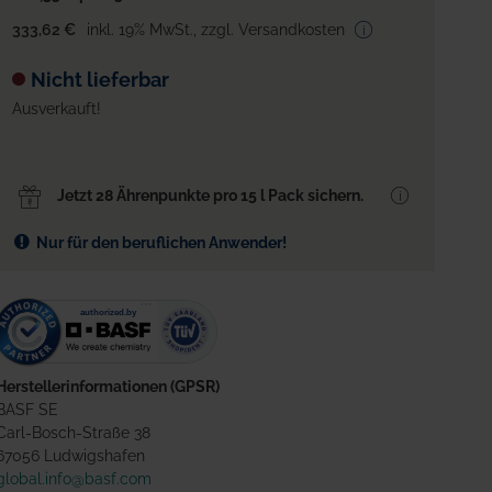
333,62 €
inkl. 19% MwSt.
,
zzgl. Versandkosten
Nicht lieferbar
Ausverkauft!
Jetzt 28 Ährenpunkte pro 15 l Pack sichern.
Nur für den beruflichen Anwender!
Herstellerinformationen (GPSR)
BASF SE
Carl-Bosch-Straße 38
67056 Ludwigshafen
global.info@basf.com