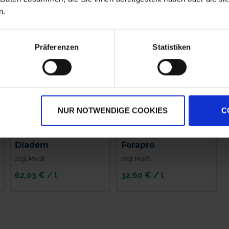
n.
Präferenzen
Statistiken
NUR NOTWENDIGE COOKIES
C
Diadem
Forapro
zzgl. MwSt.
zzgl. MwSt.
62,03 € / l
32,60 € / l