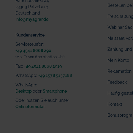
Bahnhofsallee 44
Bestellen b
23909 Ratzeburg
Deutschland
Freischaltu
info@myagrar.de
Webinar Sac
Kundenservice:
Maissaat vor
Servicetelefon:
Zahlung und 
+49 4541 8668 290
(Mo.-Fr. von 8.00 bis 16.00 Uhr)
Mein Konto
Fax:
+49 4541 8668 2919
Reklamation
WhatsApp:
+49 1578 5137188
Feedback
WhatsApp
:
Desktop
oder
Smartphone
Häufig geste
Oder nutzen Sie auch unser
Kontakt
Onlineformular
.
Bonusprogr