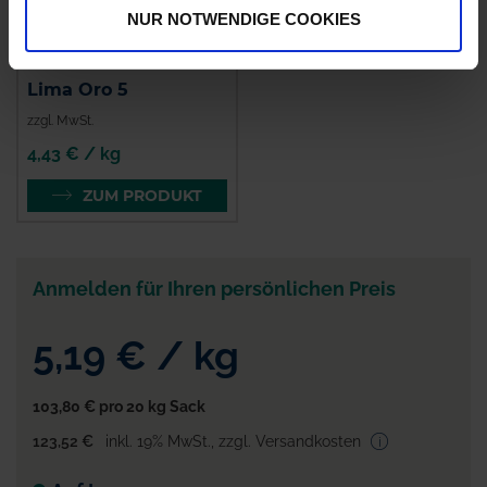
NUR NOTWENDIGE COOKIES
Lima Oro 5
zzgl. MwSt.
4,43 € / kg
ZUM PRODUKT
Anmelden für Ihren persönlichen Preis
5,19 €
/
kg
103,80 €
pro 20 kg Sack
123,52 €
inkl. 19% MwSt.
,
zzgl. Versandkosten