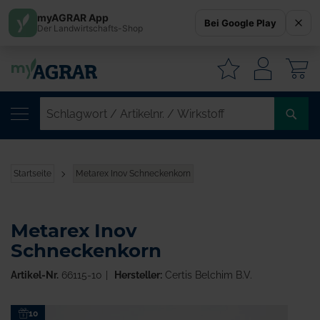
myAGRAR App
Bei Google Play
Der Landwirtschafts-Shop
W
SC
/
AR
/
Startseite
Metarex Inov Schneckenkorn
WI
Metarex Inov
Schneckenkorn
Artikel-Nr.
66115-10
Hersteller:
Certis Belchim B.V.
Zum
10