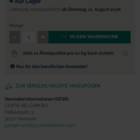
Auf Lager
Lieferung voraussichtlich
ab Dienstag, 11. August 2026
Menge
QTY_CONTROL_DECREASE
QTY_CONTROL_INCR
IN DEN WARENKORB
Jetzt 10 Ährenpunkte pro 20 kg Sack sichern.
Nur für den beruflichen Anwender!
ZUR VERGLEICHSLISTE HINZUFÜGEN
Herstellerinformationen (GPSR)
CERTIS BELCHIM B.V.
Pelikanplatz 3
30177 Hannover
juergen.scholz@certisbelchim.com