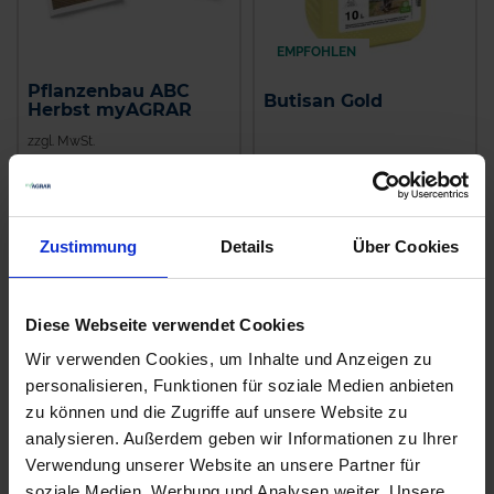
EMPFOHLEN
Pflanzenbau ABC
Butisan Gold
Herbst myAGRAR
zzgl. MwSt.
zzgl. MwSt.
6,30 € / St
36,56 € / l
IN DEN
WARENKORB
ZUM PRODUKT
Zustimmung
Details
Über Cookies
Diese Webseite verwendet Cookies
Wir verwenden Cookies, um Inhalte und Anzeigen zu
personalisieren, Funktionen für soziale Medien anbieten
zu können und die Zugriffe auf unsere Website zu
analysieren. Außerdem geben wir Informationen zu Ihrer
Verwendung unserer Website an unsere Partner für
soziale Medien, Werbung und Analysen weiter. Unsere