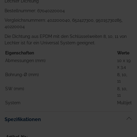
Lechler Dichtung
Bestellnummer: 67040220004
Vergleichsnummern: 402200040, 652427300, 95015730285,
40220004
Die Dichtung aus EPDM mit den Schlüsselweiten 8, 10, 11 von
Lechler ist für ein Universal System geeignet.
Eigenschaften
Werte
Abmessungen (mm)
10 x 19
x 3,4
Bohrung-Ø (mm)
8, 10,
11
SW (mm)
8, 10,
11
System
Multijet
Spezifikationen