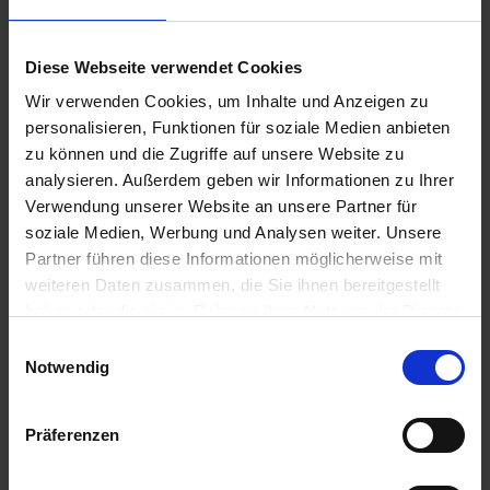
2,26 €
inkl. 19% MwSt.
,
zzgl. Versandkosten
Diese Webseite verwendet Cookies
Auf Lager
Wir verwenden Cookies, um Inhalte und Anzeigen zu
Lieferung voraussichtlich
ab Mittwoch, 12. August 2026
personalisieren, Funktionen für soziale Medien anbieten
zu können und die Zugriffe auf unsere Website zu
Menge
analysieren. Außerdem geben wir Informationen zu Ihrer
QTY_CONTROL_DECREASE
QTY_CONTROL_INCR
IN DEN WARENKORB
Verwendung unserer Website an unsere Partner für
soziale Medien, Werbung und Analysen weiter. Unsere
Partner führen diese Informationen möglicherweise mit
ZUR VERGLEICHSLISTE HINZUFÜGEN
weiteren Daten zusammen, die Sie ihnen bereitgestellt
haben oder die sie im Rahmen Ihrer Nutzung der Dienste
Herstellerinformationen (GPSR)
gesammelt haben.
Einwilligungsauswahl
Lechler GmbH
Notwendig
Ulmer Straße 128
72555 Metzingen
info@lechler.de
Präferenzen