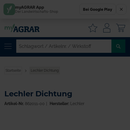
myAGRAR App
Bei Google Play
Der Landwirtschafts-Shop
W
SC
/
AR
/
Startseite
Lechler Dichtung
WI
Lechler Dichtung
Artikel-Nr.
862011-00
Hersteller:
Lechler
Zum
Ende