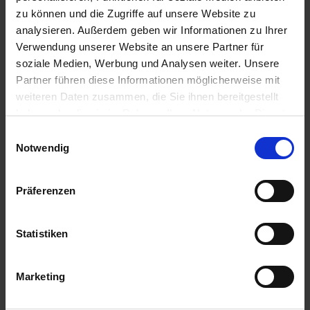
WARENKORB
WARENKORB
zu können und die Zugriffe auf unsere Website zu
analysieren. Außerdem geben wir Informationen zu Ihrer
Verwendung unserer Website an unsere Partner für
Anmelden für Ihren persönlichen Preis
soziale Medien, Werbung und Analysen weiter. Unsere
Partner führen diese Informationen möglicherweise mit
1,05 €
/
St
weiteren Daten zusammen, die Sie ihnen bereitgestellt
haben oder die sie im Rahmen Ihrer Nutzung der Dienste
gesammelt haben.
Einwilligungsauswahl
1,05 €
pro 1 Stück
Notwendig
1,25 €
inkl. 19% MwSt.
,
zzgl. Versandkosten
Auf Lager
Präferenzen
Lieferung voraussichtlich
ab Mittwoch, 12. August 2026
Statistiken
Menge
QTY_CONTROL_DECREASE
QTY_CONTROL_INCR
IN DEN WARENKORB
Marketing