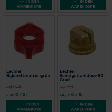
IN DEN
IN DEN
WARENKORB
WARENKORB
Lechler
Lechler
Bajonettmutter grün
Schrägstrahldüse 90
Grad
zzgl. MwSt.
zzgl. MwSt.
2,01 € / St
10,54 € / St
IN DEN
IN DEN
WARENKORB
WARENKORB