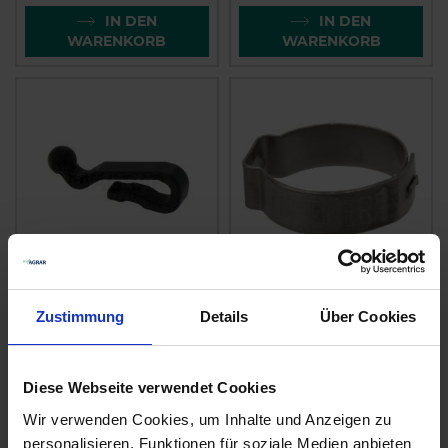
IN DEN
IN DEN
WARENKORB
WARENKORB
GRANIT
Lechler
Zustimmung
Details
Über Cookies
Sicherheitsklemme
Schlauchklemme
0950091C1045
zzgl. MwSt.
zzgl. MwSt.
Diese Webseite verwendet Cookies
2,16 € / St
1,83 € / St
Wir verwenden Cookies, um Inhalte und Anzeigen zu
IN DEN
IN DEN
personalisieren, Funktionen für soziale Medien anbieten