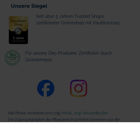
Unsere Siegel
Seit über 5 Jahren Trusted Shops
zertifizierter Onlineshop mit Käuferschutz
Für unsere Öko-Produkte: Zertifiziert durch
Grünstempel
Alle Preise verstehen sich zzgl.
MwSt., zzgl. Versandkosten
Die Zulassungsdaten der Pflanzenschutzmittel stammen aus der
Datenbank des Bundesamts für Verbraucherschutz und
Lebensmittelsicherheit (BVL).