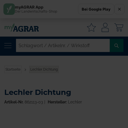
myAGRAR App
Bei Google Play
Der Landwirtschafts-Shop
W
SC
/
AR
/
Startseite
Lechler Dichtung
WI
Lechler Dichtung
Artikel-Nr.
862113-03
Hersteller:
Lechler
Zum
Ende