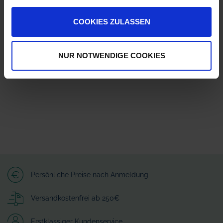
ZUR VERGLEICHSLISTE HINZUFÜGEN
COOKIES ZULASSEN
Herstellerinformationen (GPSR)
Lechler GmbH
Ulmer Straße 128
NUR NOTWENDIGE COOKIES
72555 Metzingen
info@lechler.de
Persönliche Preise nach Anmeldung
Versandkostenfrei ab 250€
Erstklassiger Kundenservice