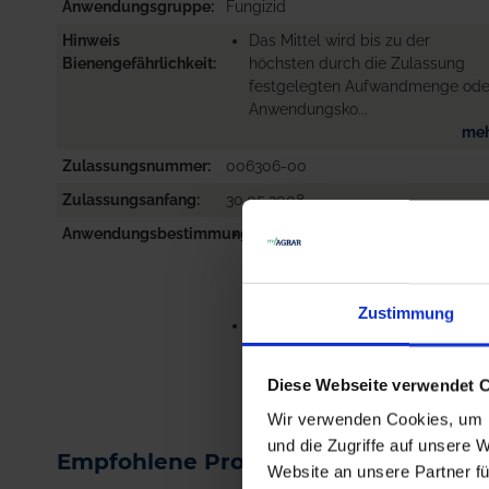
Anwendungsgruppe
Fungizid
Hinweis
Das Mittel wird bis zu der
Bienengefährlichkeit
höchsten durch die Zulassung
festgelegten Aufwandmenge ode
Anwendungsko...
me
Zulassungsnummer
006306-00
Zulassungsanfang
30.05.2008
Anwendungsbestimmungen
SPO5-VOR DEM
WIEDERBETRETEN IST DAS
GEWÄCHSHAUS GRÜNDLICH ZU
LÜFTEN
Zustimmung
NB6641-DAS MITTEL WIRD BIS 
D...
me
Diese Webseite verwendet 
Wir verwenden Cookies, um I
und die Zugriffe auf unsere 
Empfohlene Produkte
Website an unsere Partner fü