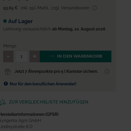
93,65 €
inkl. 19% MwSt.
,
zzgl. Versandkosten
Auf Lager
Lieferung voraussichtlich
ab Montag, 10. August 2026
Menge
QTY_CONTROL_DECREASE
QTY_CONTROL_INCREA
IN DEN WARENKORB
Jetzt 7 Ährenpunkte pro 5 l Kanister sichern.
Nur für den beruflichen Anwender!
ZUR VERGLEICHSLISTE HINZUFÜGEN
Herstellerinformationen (GPSR)
Syngenta Agro GmbH
Lindleystraße 8 D