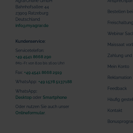
AgrarOnline GmbH
Ansprechpar
Bahnhofsallee 44
Bestellen b
23909 Ratzeburg
Deutschland
Freischaltu
info@myagrar.de
Webinar Sac
Kundenservice:
Maissaat vor
Servicetelefon:
Zahlung und 
+49 4541 8668 290
(Mo.-Fr. von 8.00 bis 16.00 Uhr)
Mein Konto
Fax:
+49 4541 8668 2919
Reklamation
WhatsApp:
+49 1578 5137188
Feedback
WhatsApp
:
Desktop
oder
Smartphone
Häufig geste
Oder nutzen Sie auch unser
Kontakt
Onlineformular
.
Bonusprogr