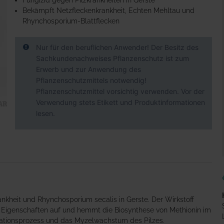
Fungizid gegen Pilzkrankheiten in Gerste
Bekämpft Netzfleckenkrankheit, Echten Mehltau und
Rhynchosporium-Blattflecken
Nur für den beruflichen Anwender! Der Besitz des
Sachkundenachweises Pflanzenschutz ist zum
Erwerb und zur Anwendung des
Pflanzenschutzmittels notwendig!
Pflanzenschutzmittel vorsichtig verwenden. Vor der
Verwendung stets Etikett und Produktinformationen
lesen.
nkheit und Rhynchosporium secalis in Gerste. Der Wirkstoff
e Eigenschaften auf und hemmt die Biosynthese von Methionin im
rationsprozess und das Myzelwachstum des Pilzes.