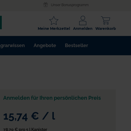
Unser Bonusprogramm
SCHLAGWORT
Meine Merkzettel
Anmelden
Warenkorb
ARTIKELNR.
grarwissen
Angebote
Bestseller
WIRKSTOFF
Anmelden für Ihren persönlichen Preis
15,74 €
/
l
78,70 €
pro 5 l Kanister