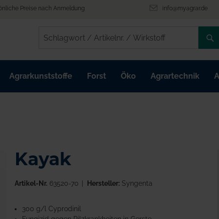
önliche Preise nach Anmeldung
info@myagrar.de
/
/
Agrarkunststoffe
Forst
Öko
Agrartechnik
A
Kayak
Artikel-Nr.
63520-70
Hersteller:
Syngenta
300 g/l Cyprodinil