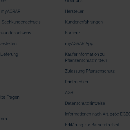
tner
Über uns
ei myAGRAR
Hersteller
ng Sachkundenachweis
Kundenerfahrungen
hkundenachweis
Karriere
bestellen
myAGRAR App
Lieferung
Käuferinformation zu
Pflanzenschutzmitteln
Zulassung Pflanzenschutz
Printmedien
AGB
llte Fragen
Datenschutzhinweise
Informationen nach Art. 246c EGB
amm
Erklärung zur Barrierefreiheit