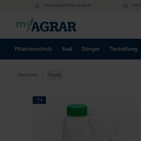
Zum
Versandkostenfrei ab 250€
Pers
Inhalt
springen
Pflanzenschutz
Saat
Dünger
Tierhaltung
Startseite
Kayak
Zum
7
Ende
der
Bildgalerie
springen