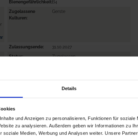
Bienengefährlichkeit
B4
Zugelassene
Gerste
Kulturen
r
hr
Zulassungsende
31.10.2027
Status
Zugelassen
Zugelassene
NETZFLECKENKRANKHEIT: GERSTE,
Schaderreger
MEHLTAU: GETREIDE,
BLATTFLECKENKRANKHEIT: GERSTE
Details
ZU
hr
Cookies
nhalte und Anzeigen zu personalisieren, Funktionen für soziale
Website zu analysieren. Außerdem geben wir Informationen zu I
r soziale Medien, Werbung und Analysen weiter. Unsere Partner