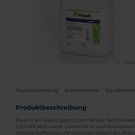
Zum
Anfang
der
Bildgalerie
Produktbeschreibung
Anwenderhinweis
Spezifikationen
springen
Produktbeschreibung
Kayak ist ein Fungizid gegen Echten Mehltau, Netzfleckenkra
Cyprodinil weist sowohl systemische als auch translaminar
pilzlichen Stoffwechsel und unterbindet dadurch den Penet