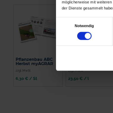
möglicherweise mit weiteren
der Dienste gesammelt habe
Einwilligungsauswahl
Notwendig
Pflanzenbau ABC
Modan 250 EC
Herbst myAGRAR
zzgl. MwSt.
zzgl. MwSt.
6,30 € / St
23,50 € / l
IN DEN
WARENKORB