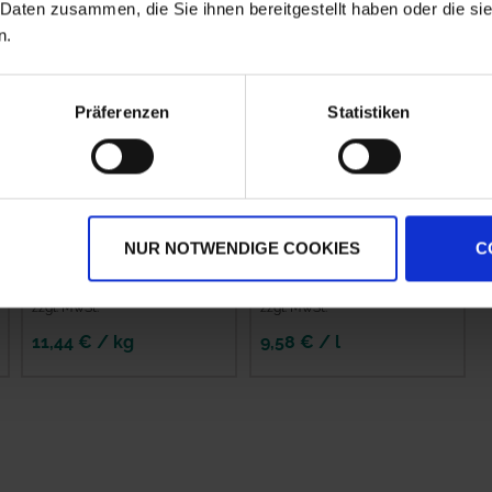
 Daten zusammen, die Sie ihnen bereitgestellt haben oder die s
n.
Präferenzen
Statistiken
NUR NOTWENDIGE COOKIES
C
Folpan 80 WDG
Orius
zzgl. MwSt.
zzgl. MwSt.
11,44 € / kg
9,58 € / l