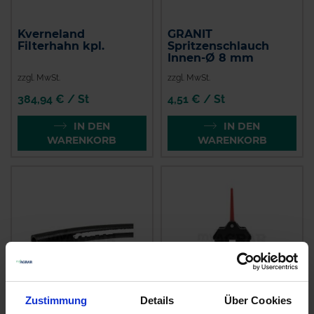
Kverneland
GRANIT
Filterhahn kpl.
Spritzenschlauch
Innen-Ø 8 mm
zzgl. MwSt.
zzgl. MwSt.
384,94 € / St
4,51 € / St
IN DEN
IN DEN
WARENKORB
WARENKORB
Zustimmung
Details
Über Cookies