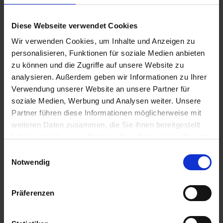
Amazone Schlauch, 1
Amazone
Meter
Alternativhahn
7206300
Diese Webseite verwendet Cookies
zzgl. MwSt.
zzgl. MwSt.
Wir verwenden Cookies, um Inhalte und Anzeigen zu
18,34 € / St
136,55 € / St
personalisieren, Funktionen für soziale Medien anbieten
zu können und die Zugriffe auf unsere Website zu
IN DEN
IN DEN
analysieren. Außerdem geben wir Informationen zu Ihrer
WARENKORB
WARENKORB
Verwendung unserer Website an unsere Partner für
soziale Medien, Werbung und Analysen weiter. Unsere
Partner führen diese Informationen möglicherweise mit
Anmelden für Ihren persönlichen Preis
weiteren Daten zusammen, die Sie ihnen bereitgestellt
haben oder die sie im Rahmen Ihrer Nutzung der Dienste
20,12 €
/
St
gesammelt haben.
Einwilligungsauswahl
Notwendig
20,12 €
pro 1 Stück
Präferenzen
23,94 €
inkl. 19% MwSt.
,
zzgl. Versandkosten
Auf Lager