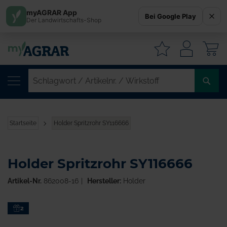
myAGRAR App
Bei Google Play
Der Landwirtschafts-Shop
W
SC
/
AR
/
Startseite
Holder Spritzrohr SY116666
WI
Holder Spritzrohr SY116666
Artikel-Nr.
862008-16
Hersteller:
Holder
Zum
2
Ende