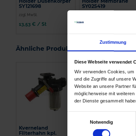
Holder Düsenkörper
Holder Membrane
SY121698
SY025419
zzgl. MwSt.
zzgl. MwSt.
13,53 € / St
4,70 € / St
IN DEN
IN DEN
WARENKORB
WARENKORB
Zustimmung
Ähnliche Produkte
Diese Webseite verwendet 
Wir verwenden Cookies, um I
und die Zugriffe auf unsere 
Website an unsere Partner fü
möglicherweise mit weiteren
der Dienste gesammelt habe
Einwilligungsauswahl
Notwendig
Kverneland
GRANIT
Filterhahn kpl.
Spritzenschlauch