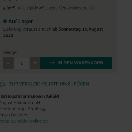
5,82 €
inkl. 19% MwSt.
,
zzgl. Versandkosten
Auf Lager
Lieferung voraussichtlich
ab Donnerstag, 13. August
2026
Menge
QTY_CONTROL_DECREASE
QTY_CONTROL_INCREA
IN DEN WARENKORB
ZUR VERGLEICHSLISTE HINZUFÜGEN
Herstellerinformationen (GPSR)
August Holder GmbH
Senftenberger Straße 55
01239 Dresden
kontakt@holder-online.de