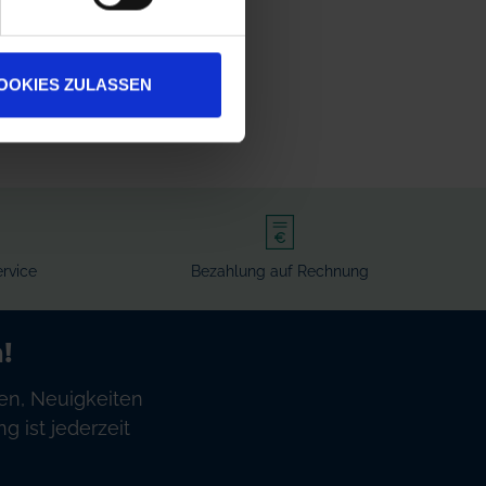
OOKIES ZULASSEN
rvice
Bezahlung auf Rechnung
!
en, Neuigkeiten
 ist jederzeit