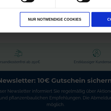
7206300
zzgl. MwSt.
zzgl. MwSt.
18,34 € / St
136,55 € / St
NUR NOTWENDIGE COOKIES
C
IN DEN
IN DEN
WARENKORB
WARENKORB
rsandkostenfrei ab 250€
Erstklassiger Kundense
Newsletter: 10€ Gutschein sichern
ser Newsletter informiert Sie regelmäßig über Aktion
und pflanzenbaulichen Empfehlungen. Die Abmeldung
möglich.