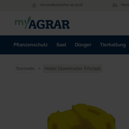
Zum
Versandkostenfrei ab 250€
Pers
Inhalt
springen
Pflanzenschutz
Saat
Dünger
Tierhaltung
Startseite
Holder Düsenmutter SY127561
Zum
Ende
der
Bildgalerie
springen