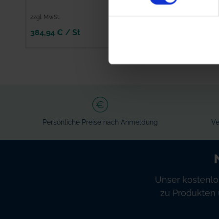
Innen-Ø 8 mm
zzgl. MwSt.
zzgl. MwSt.
384,94 € / St
4,51 € / St
IN DEN
IN DEN
WARENKORB
WARENKORB
Persönliche Preise nach Anmeldung
Ve
Unser kostenlo
zu Produkten 