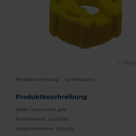
Zum
Anfang
Produktbeschreibung
Spezifikationen
der
Bildgalerie
springen
Produktbeschreibung
Holder Düsenmutter gelb
Bestellnummer: 475127561
Vergleichsnummer: SY127561