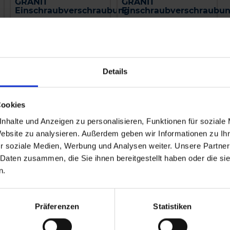
GRANIT
GRANIT
Einschraubverschraubung
Einschraubverschraubu
zzgl. MwSt.
zzgl. MwSt.
5,16 € / St
3,76 € / St
IN DEN
IN DEN
WARENKORB
WARENKORB
Details
Cookies
nhalte und Anzeigen zu personalisieren, Funktionen für soziale
Website zu analysieren. Außerdem geben wir Informationen zu I
r soziale Medien, Werbung und Analysen weiter. Unsere Partner
 Daten zusammen, die Sie ihnen bereitgestellt haben oder die s
n.
Präferenzen
Statistiken
Amazone Schlauch, 1
Amazone
Meter
Alternativhahn