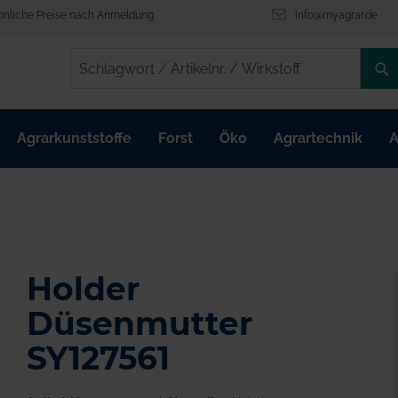
önliche Preise nach Anmeldung
info@myagrar.de
/
/
Agrarkunststoffe
Forst
Öko
Agrartechnik
A
Holder
Düsenmutter
SY127561