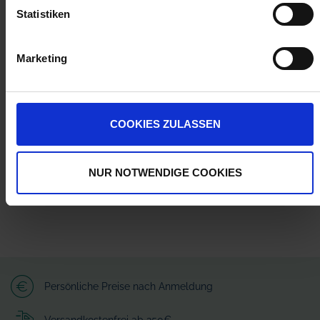
Statistiken
ZUR VERGLEICHSLISTE HINZUFÜGEN
Marketing
Herstellerinformationen (GPSR)
HARDI GmbH
Schaumburgerstraße 17
30900 Wedemark
COOKIES ZULASSEN
hardi@hardi-gmbh.com
NUR NOTWENDIGE COOKIES
Persönliche Preise nach Anmeldung
Versandkostenfrei ab 250€