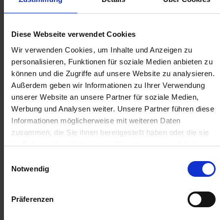
IN DEN
IN DEN
WARENKORB
WARENKORB
Diese Webseite verwendet Cookies
Wir verwenden Cookies, um Inhalte und Anzeigen zu
personalisieren, Funktionen für soziale Medien anbieten zu
Anmelden für Ihren persönlichen Preis
können und die Zugriffe auf unsere Website zu analysieren.
Außerdem geben wir Informationen zu Ihrer Verwendung
4,30 €
/
St
unserer Website an unsere Partner für soziale Medien,
Werbung und Analysen weiter. Unsere Partner führen diese
Informationen möglicherweise mit weiteren Daten
4,30 €
pro 1 Stück
zusammen, die Sie ihnen bereitgestellt haben oder die sie
5,12 €
inkl. 19% MwSt.
,
zzgl. Versandkosten
im Rahmen Ihrer Nutzung der Dienste gesammelt haben.
Einwilligungsauswahl
Verfügbar
Notwendig
Lieferung voraussichtlich
ab Montag, 17. August 2026
Präferenzen
Menge
QTY_CONTROL_DECREASE
QTY_CONTROL_INCR
IN DEN WARENKORB