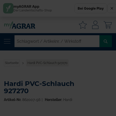
myAGRAR App
Bei Google Play
Der Landwirtschafts-Shop
W
SC
/
AR
/
Startseite
Hardi PVC-Schlauch 927270
WI
Hardi PVC-Schlauch
927270
Artikel-Nr.
862007-56
Hersteller:
Hardi
Zum