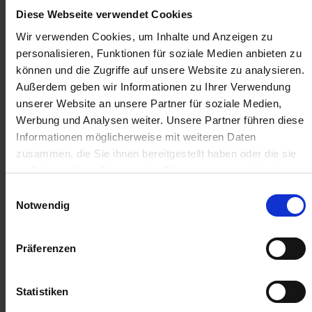
Diese Webseite verwendet Cookies
14,72 €
/
St
Wir verwenden Cookies, um Inhalte und Anzeigen zu
personalisieren, Funktionen für soziale Medien anbieten zu
14,72 €
pro 1 Stück
können und die Zugriffe auf unsere Website zu analysieren.
17,52 €
inkl. 19% MwSt.
,
zzgl. Versandkosten
Außerdem geben wir Informationen zu Ihrer Verwendung
unserer Website an unsere Partner für soziale Medien,
Auf Lager
Werbung und Analysen weiter. Unsere Partner führen diese
Lieferung voraussichtlich
ab Dienstag, 11. August 2026
Informationen möglicherweise mit weiteren Daten
zusammen, die Sie ihnen bereitgestellt haben oder die sie
im Rahmen Ihrer Nutzung der Dienste gesammelt haben.
Menge
QTY_CONTROL_DECREASE
QTY_CONTROL_INCR
Einwilligungsauswahl
IN DEN WARENKORB
Notwendig
Jetzt 1 Ährenpunkt pro 1 Stück sichern.
Präferenzen
ZUR VERGLEICHSLISTE HINZUFÜGEN
Statistiken