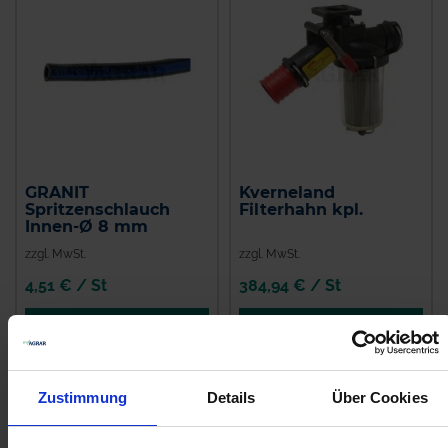
GRANIT
Kverneland
Spritzenschlauch
Filterhahn kpl.
Innen-Ø 8 mm
zzgl. MwSt.
zzgl. MwSt.
4,51 € / St
384,94 € / St
IN DEN
IN DEN
WARENKORB
WARENKORB
Zustimmung
Details
Über Cookies
Anmelden für Ihren persönlichen Preis