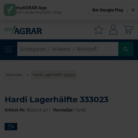
myAGRAR App
Bei Google Play
Der Landwirtschafts-Shop
W
SC
/
AR
/
Startseite
Hardi Lagerhälfte 333023
WI
Hardi Lagerhälfte 333023
Artikel-Nr.
862007-57
Hersteller:
Hardi
Zum
1
Ende