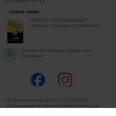
DPD, Hellmann und GLS
Unsere Siegel
Seit über 5 Jahren Trusted Shops
zertifizierter Onlineshop mit Käuferschutz
Für unsere Öko-Produkte: Zertifiziert durch
Grünstempel
Alle Preise verstehen sich zzgl.
MwSt., zzgl. Versandkosten
Die Zulassungsdaten der Pflanzenschutzmittel stammen aus der
Datenbank des Bundesamts für Verbraucherschutz und