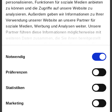
personalisieren, Funktionen für soziale Medien anbieten
zu können und die Zugriffe auf unsere Website zu
Anmelden für Ihren persönlichen Preis
analysieren. Außerdem geben wir Informationen zu Ihrer
Verwendung unserer Website an unsere Partner für
107,31 €
/
St
soziale Medien, Werbung und Analysen weiter. Unsere
Partner führen diese Informationen möglicherweise mit
weiteren Daten zusammen, die Sie ihnen bereitgestellt
107,31 €
pro 1 Stück
haben oder die sie im Rahmen Ihrer Nutzung der Dienste
127,70 €
inkl. 19% MwSt.
,
zzgl. Versandkosten
gesammelt haben.
Einwilligungsauswahl
Notwendig
Auf Lager
Lieferung voraussichtlich
ab Mittwoch, 12. August 2026
Präferenzen
Menge
QTY_CONTROL_DECREASE
QTY_CONTROL_INCR
Statistiken
IN DEN WARENKORB
Jetzt 10 Ährenpunkte pro 1 Stück sichern.
Marketing