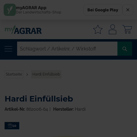
myAGRAR App
Bei Google Play
Der Landwirtschafts-Shop
W
SC
/
AR
/
Startseite
Hardi Einfüllsieb
WI
Hardi Einfüllsieb
Artikel-Nr.
862006-64
Hersteller:
Hardi
Zum
10
Ende