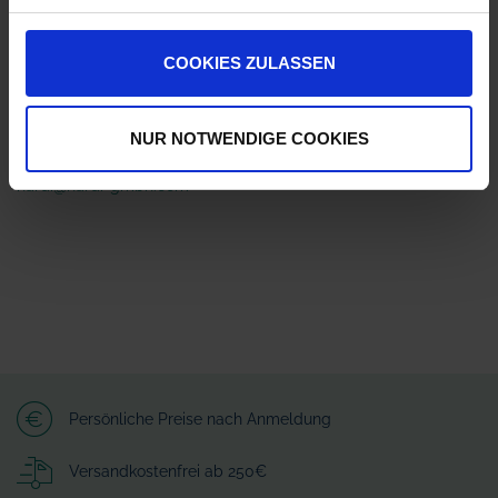
ZUR VERGLEICHSLISTE HINZUFÜGEN
COOKIES ZULASSEN
Herstellerinformationen (GPSR)
HARDI GmbH
NUR NOTWENDIGE COOKIES
Schaumburgerstraße 17
30900 Wedemark
hardi@hardi-gmbh.com
Persönliche Preise nach Anmeldung
Versandkostenfrei ab 250€