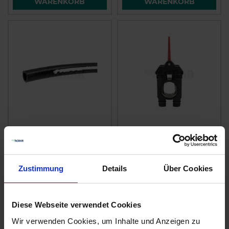
WARENKORB
WARENKORB
Amazone Schlauch, 1
Amazone
Meter
Alternativhahn
7206300
zzgl. MwSt.
zzgl. MwSt.
Zustimmung
Details
Über Cookies
18,34 € / St
136,55 € / St
IN DEN
IN DEN
Diese Webseite verwendet Cookies
WARENKORB
WARENKORB
Wir verwenden Cookies, um Inhalte und Anzeigen zu