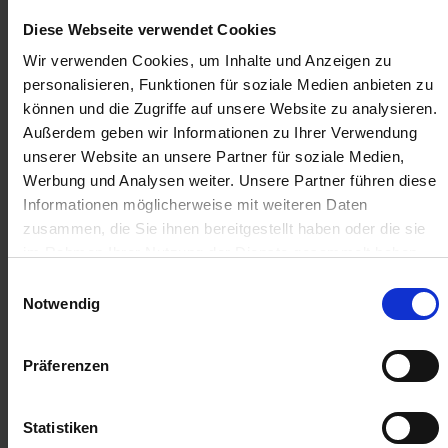
43,38 €
/
St
Diese Webseite verwendet Cookies
43,38 €
pro 1 Stück
Wir verwenden Cookies, um Inhalte und Anzeigen zu
51,62 €
inkl. 19% MwSt.
,
zzgl. Versandkosten
personalisieren, Funktionen für soziale Medien anbieten zu
können und die Zugriffe auf unsere Website zu analysieren.
Verfügbar
Außerdem geben wir Informationen zu Ihrer Verwendung
Lieferung voraussichtlich ab 30.11.26
unserer Website an unsere Partner für soziale Medien,
Werbung und Analysen weiter. Unsere Partner führen diese
Menge
Informationen möglicherweise mit weiteren Daten
zusammen, die Sie ihnen bereitgestellt haben oder die sie
QTY_CONTROL_DECREASE
QTY_CONTROL_INCR
IN DEN WARENKORB
im Rahmen Ihrer Nutzung der Dienste gesammelt haben.
Einwilligungsauswahl
Jetzt 4 Ährenpunkte pro 1 Stück sichern.
Notwendig
Präferenzen
ZUR VERGLEICHSLISTE HINZUFÜGEN
Statistiken