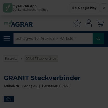
myAGRAR App
Bei Google Play
Der Landwirtschafts-Shop
W
SC
/
AR
/
Startseite
GRANIT Steckverbinder
WI
GRANIT Steckverbinder
Artikel-Nr.
862005-64
Hersteller:
GRANIT
Zum
4
Ende