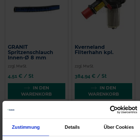
GRANIT
Kverneland
Spritzenschlauch
Filterhahn kpl.
Innen-Ø 8 mm
zzgl. MwSt.
zzgl. MwSt.
4,51 € / St
384,94 € / St
IN DEN
IN DEN
WARENKORB
WARENKORB
Anmelden für Ihren persönlichen Preis
Zustimmung
Details
Über Cookies