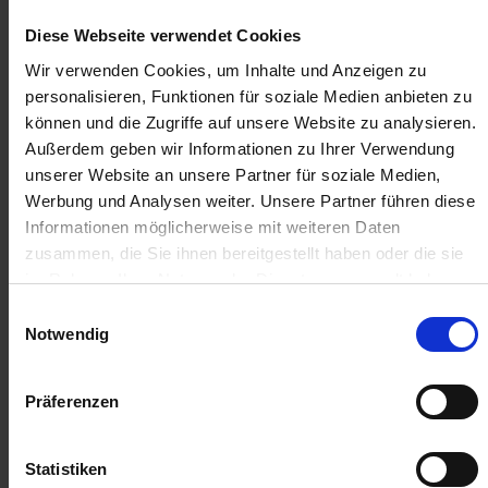
Anmelden für Ihren persönlichen Preis
Diese Webseite verwendet Cookies
6,88 €
/
St
Wir verwenden Cookies, um Inhalte und Anzeigen zu
personalisieren, Funktionen für soziale Medien anbieten zu
können und die Zugriffe auf unsere Website zu analysieren.
6,88 €
pro 1 Stück
Außerdem geben wir Informationen zu Ihrer Verwendung
8,19 €
inkl. 19% MwSt.
,
zzgl. Versandkosten
unserer Website an unsere Partner für soziale Medien,
Werbung und Analysen weiter. Unsere Partner führen diese
Auf Lager
Informationen möglicherweise mit weiteren Daten
Lieferung voraussichtlich
ab Mittwoch, 12. August 2026
zusammen, die Sie ihnen bereitgestellt haben oder die sie
im Rahmen Ihrer Nutzung der Dienste gesammelt haben.
Menge
Einwilligungsauswahl
QTY_CONTROL_DECREASE
QTY_CONTROL_INCR
Notwendig
IN DEN WARENKORB
Präferenzen
ZUR VERGLEICHSLISTE HINZUFÜGEN
Statistiken