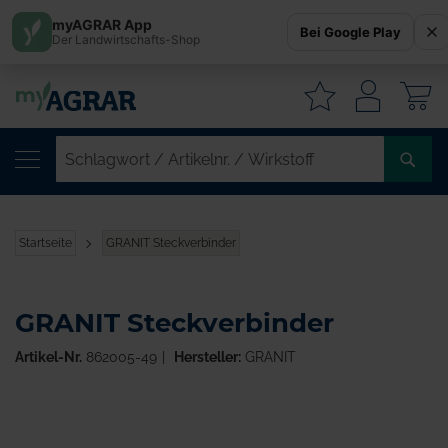
myAGRAR App
Bei Google Play
Der Landwirtschafts-Shop
W
SC
/
AR
/
Startseite
GRANIT Steckverbinder
WI
GRANIT Steckverbinder
Artikel-Nr.
862005-49
Hersteller:
GRANIT
Zum
Ende