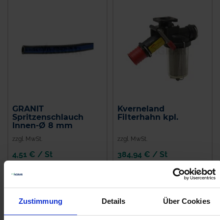
GRANIT
Kverneland
Spritzenschlauch
Filterhahn kpl.
Innen-Ø 8 mm
zzgl. MwSt.
zzgl. MwSt.
4,51 € / St
384,94 € / St
IN DEN
IN DEN
WARENKORB
WARENKORB
Zustimmung
Details
Über Cookies