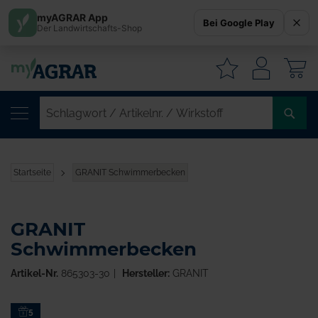
myAGRAR App
Bei Google Play
Der Landwirtschafts-Shop
W
SC
/
AR
/
Startseite
GRANIT Schwimmerbecken
WI
GRANIT
Schwimmerbecken
Artikel-Nr.
865303-30
Hersteller:
GRANIT
Zum
5