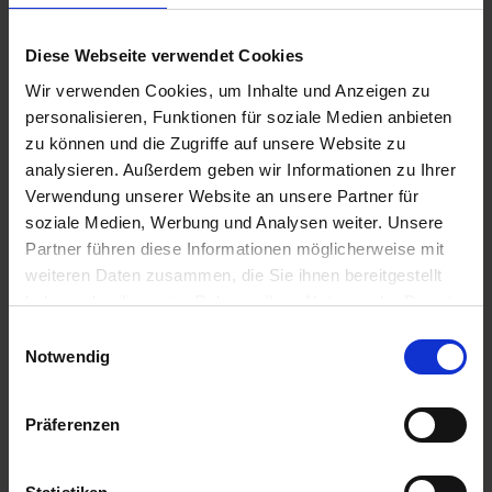
zzgl. MwSt.
zzgl. MwSt.
88,72 € / St
11,02 € / St
Diese Webseite verwendet Cookies
Wir verwenden Cookies, um Inhalte und Anzeigen zu
IN DEN
IN DEN
WARENKORB
WARENKORB
personalisieren, Funktionen für soziale Medien anbieten
zu können und die Zugriffe auf unsere Website zu
analysieren. Außerdem geben wir Informationen zu Ihrer
Verwendung unserer Website an unsere Partner für
Anmelden für Ihren persönlichen Preis
soziale Medien, Werbung und Analysen weiter. Unsere
Partner führen diese Informationen möglicherweise mit
51,11 €
/
St
weiteren Daten zusammen, die Sie ihnen bereitgestellt
haben oder die sie im Rahmen Ihrer Nutzung der Dienste
gesammelt haben.
51,11 €
pro 1 Stück
Einwilligungsauswahl
Notwendig
60,82 €
inkl. 19% MwSt.
,
zzgl. Versandkosten
Auf Lager
Präferenzen
Lieferung voraussichtlich
ab Mittwoch, 12. August 2026