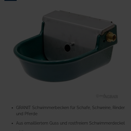
Ende
der
Bildgalerie
springen
Zum
Anfang
GRANIT Schwimmerbecken für Schafe, Schweine, Rinder
der
und Pferde
Bildgalerie
Aus emailliertem Guss und rostfreiem Schwimmerdeckel
springen