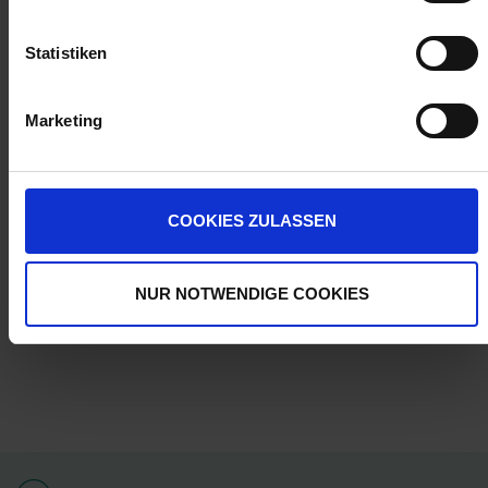
Statistiken
ZUR VERGLEICHSLISTE HINZUFÜGEN
Marketing
Herstellerinformationen (GPSR)
Wilhelm Fricke SE
COOKIES ZULASSEN
Zum Kreuzkamp 7
27404 Heeslingen
info@granit-parts.com
NUR NOTWENDIGE COOKIES