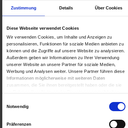
Zustimmung
Details
Über Cookies
Anmelden für Ihren persönlichen Preis
Diese Webseite verwendet Cookies
32,94 €
/
St
Wir verwenden Cookies, um Inhalte und Anzeigen zu
personalisieren, Funktionen für soziale Medien anbieten zu
können und die Zugriffe auf unsere Website zu analysieren.
32,94 €
pro 1 Stück
Außerdem geben wir Informationen zu Ihrer Verwendung
39,20 €
inkl. 19% MwSt.
,
zzgl. Versandkosten
unserer Website an unsere Partner für soziale Medien,
Werbung und Analysen weiter. Unsere Partner führen diese
Auf Lager
Informationen möglicherweise mit weiteren Daten
Lieferung voraussichtlich
ab Donnerstag, 13. August 2026
zusammen, die Sie ihnen bereitgestellt haben oder die sie
im Rahmen Ihrer Nutzung der Dienste gesammelt haben.
Menge
Einwilligungsauswahl
QTY_CONTROL_DECREASE
QTY_CONTROL_INCR
Notwendig
IN DEN WARENKORB
Jetzt 3 Ährenpunkte pro 1 Stück sichern.
Präferenzen