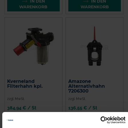
IN DEN
IN DEN
WARENKORB
WARENKORB
Kverneland
Amazone
Filterhahn kpl.
Alternativhahn
7206300
zzgl. MwSt.
zzgl. MwSt.
384,94 € / St
136,55 € / St
IN DEN
IN DEN
WARENKORB
WARENKORB