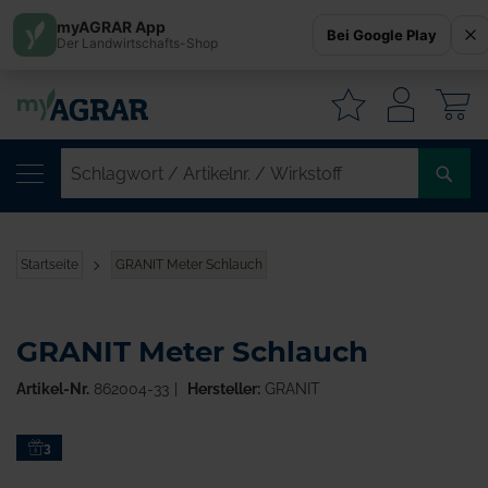
myAGRAR App
Bei Google Play
Der Landwirtschafts-Shop
W
SC
/
AR
/
Startseite
GRANIT Meter Schlauch
WI
GRANIT Meter Schlauch
Artikel-Nr.
862004-33
Hersteller:
GRANIT
Zum
3
Ende