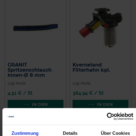
GRANIT
Kverneland
Spritzenschlauch
Filterhahn kpl.
Innen-Ø 8 mm
zzgl. MwSt.
zzgl. MwSt.
4,51 € / St
384,94 € / St
IN DEN
IN DEN
WARENKORB
WARENKORB
Zustimmung
Details
Über Cookies