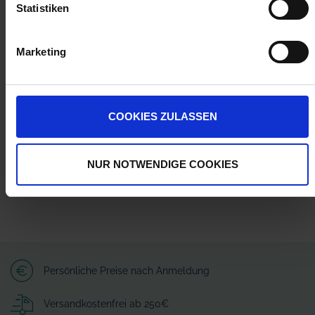
Statistiken
Marketing
Herstellerinformationen (GPSR)
Wilhelm Fricke SE
Zum Kreuzkamp 7
27404 Heeslingen
COOKIES ZULASSEN
info@granit-parts.com
NUR NOTWENDIGE COOKIES
Persönliche Preise nach Anmeldung
Versandkostenfrei ab 250€