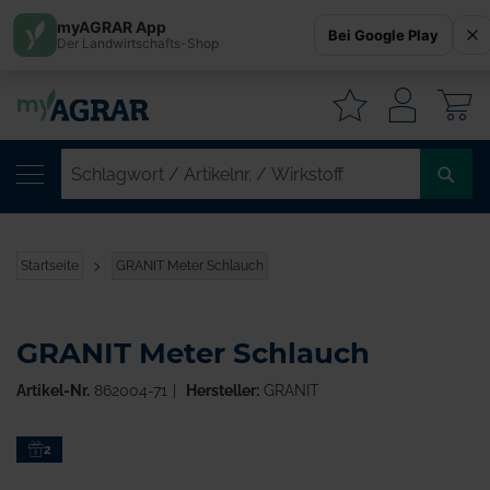
myAGRAR App
Bei Google Play
Der Landwirtschafts-Shop
W
SC
/
AR
/
Startseite
GRANIT Meter Schlauch
WI
GRANIT Meter Schlauch
Artikel-Nr.
862004-71
Hersteller:
GRANIT
Zum
2
Ende