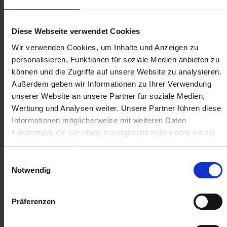
Anmelden für Ihren persönlichen Preis
29,64 €
/
St
Diese Webseite verwendet Cookies
Wir verwenden Cookies, um Inhalte und Anzeigen zu
29,64 €
pro 1 Stück
personalisieren, Funktionen für soziale Medien anbieten zu
können und die Zugriffe auf unsere Website zu analysieren.
35,27 €
inkl. 19% MwSt.
,
zzgl. Versandkosten
Außerdem geben wir Informationen zu Ihrer Verwendung
Auf Lager
unserer Website an unsere Partner für soziale Medien,
Werbung und Analysen weiter. Unsere Partner führen diese
Lieferung voraussichtlich
ab Freitag, 14. August 2026
Informationen möglicherweise mit weiteren Daten
zusammen, die Sie ihnen bereitgestellt haben oder die sie
Menge
im Rahmen Ihrer Nutzung der Dienste gesammelt haben.
QTY_CONTROL_DECREASE
QTY_CONTROL_INCR
IN DEN WARENKORB
Einwilligungsauswahl
Notwendig
Jetzt 2 Ährenpunkte pro 1 Stück sichern.
Präferenzen
ZUR VERGLEICHSLISTE HINZUFÜGEN