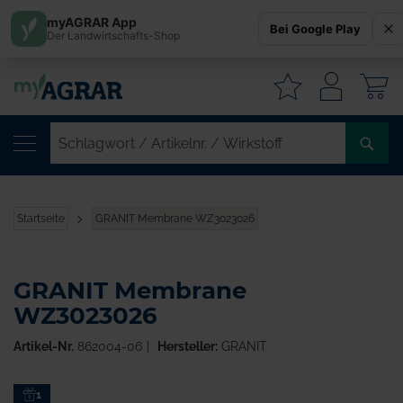
myAGRAR App
Bei Google Play
Der Landwirtschafts-Shop
W
SC
/
AR
/
Startseite
GRANIT Membrane WZ3023026
WI
GRANIT Membrane
WZ3023026
Artikel-Nr.
862004-06
Hersteller:
GRANIT
Zum
1