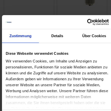
Amazone Schlauch, 1
Kverneland
Meter
Filterhahn kpl.
zzgl. MwSt.
zzgl. MwSt.
Zustimmung
Details
Über Cookies
18,34 € / St
384,94 € / St
IN DEN
IN DEN
WARENKORB
WARENKORB
Diese Webseite verwendet Cookies
Wir verwenden Cookies, um Inhalte und Anzeigen zu
personalisieren, Funktionen für soziale Medien anbieten zu
können und die Zugriffe auf unsere Website zu analysieren.
Anmelden für Ihren persönlichen Preis
Außerdem geben wir Informationen zu Ihrer Verwendung
unserer Website an unsere Partner für soziale Medien,
18,77 €
/
St
Werbung und Analysen weiter. Unsere Partner führen diese
Informationen möglicherweise mit weiteren Daten
18,77 €
pro 1 Stück
zusammen, die Sie ihnen bereitgestellt haben oder die sie
im Rahmen Ihrer Nutzung der Dienste gesammelt haben.
22,34 €
inkl. 19% MwSt.
,
zzgl. Versandkosten