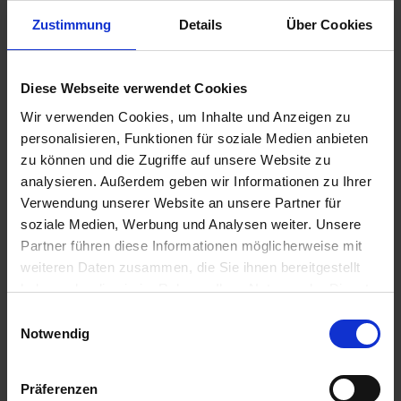
Zustimmung
Details
Über Cookies
GRANIT
GRANIT
Mähmesserklingen,
Klingenschraube mit
25 Stück
Sicherungsmutter
Diese Webseite verwendet Cookies
zzgl. MwSt.
zzgl. MwSt.
Wir verwenden Cookies, um Inhalte und Anzeigen zu
31,05 € / St
25,99 € / St
personalisieren, Funktionen für soziale Medien anbieten
zu können und die Zugriffe auf unsere Website zu
IN DEN
IN DEN
WARENKORB
WARENKORB
analysieren. Außerdem geben wir Informationen zu Ihrer
Verwendung unserer Website an unsere Partner für
soziale Medien, Werbung und Analysen weiter. Unsere
Partner führen diese Informationen möglicherweise mit
Anmelden für Ihren persönlichen Preis
weiteren Daten zusammen, die Sie ihnen bereitgestellt
haben oder die sie im Rahmen Ihrer Nutzung der Dienste
31,01 €
/
St
gesammelt haben.
Einwilligungsauswahl
Notwendig
31,01 €
pro 1 Stück
36,90 €
inkl. 19% MwSt.
,
zzgl. Versandkosten
Präferenzen