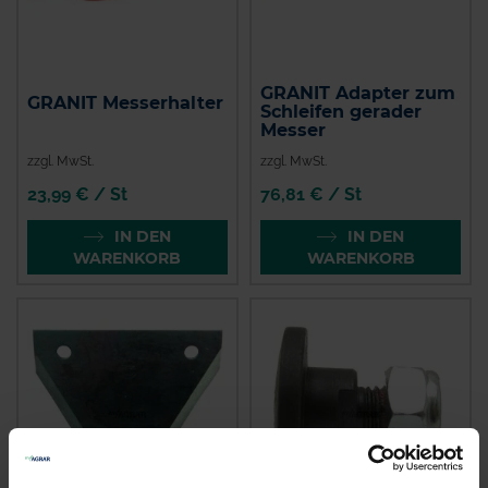
GRANIT Adapter zum
GRANIT Messerhalter
Schleifen gerader
Messer
zzgl. MwSt.
zzgl. MwSt.
23,99 € / St
76,81 € / St
IN DEN
IN DEN
WARENKORB
WARENKORB