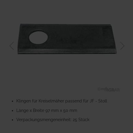
der
Bildgalerie
springen
Zum
Anfang
Klingen für Kreiselmäher passend für JF - Stoll
der
Länge x Breite 97 mm x 50 mm
Bildgalerie
springen
Verpackungsmengeneinheit: 25 Stück