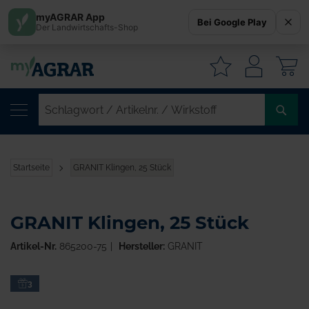
myAGRAR App
Bei Google Play
Der Landwirtschafts-Shop
W
SC
/
AR
/
Startseite
GRANIT Klingen, 25 Stück
WI
GRANIT Klingen, 25 Stück
Artikel-Nr.
865200-75
Hersteller:
GRANIT
Zum
3
Ende