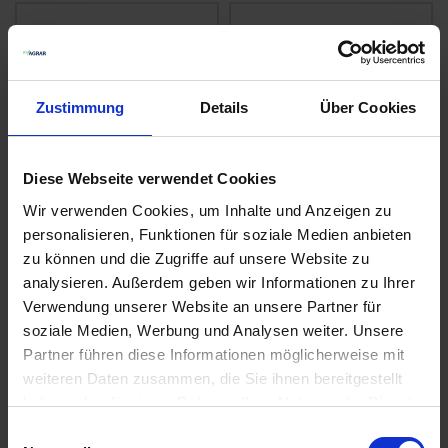
Zustimmung
Details
Über Cookies
Diese Webseite verwendet Cookies
Wir verwenden Cookies, um Inhalte und Anzeigen zu
GRANIT
GRANIT
personalisieren, Funktionen für soziale Medien anbieten
Keilriemensatz
Keilriemensatz
zu können und die Zugriffe auf unsere Website zu
zzgl. MwSt.
zzgl. MwSt.
analysieren. Außerdem geben wir Informationen zu Ihrer
117,19 € / St
69,48 € / St
Verwendung unserer Website an unsere Partner für
soziale Medien, Werbung und Analysen weiter. Unsere
IN DEN
IN DEN
Partner führen diese Informationen möglicherweise mit
WARENKORB
WARENKORB
weiteren Daten zusammen, die Sie ihnen bereitgestellt
haben oder die sie im Rahmen Ihrer Nutzung der Dienste
gesammelt haben.
Einwilligungsauswahl
Anmelden für Ihren persönlichen Preis