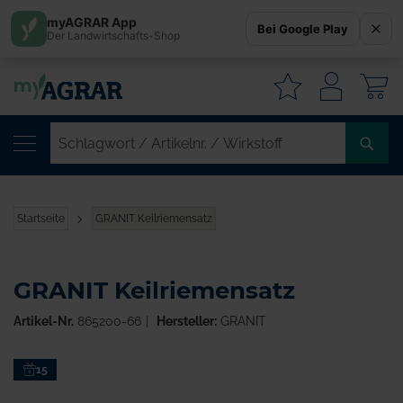
myAGRAR App
Bei Google Play
Der Landwirtschafts-Shop
W
SC
/
AR
/
Startseite
GRANIT Keilriemensatz
WI
GRANIT Keilriemensatz
Artikel-Nr.
865200-66
Hersteller:
GRANIT
Zum
15
Ende