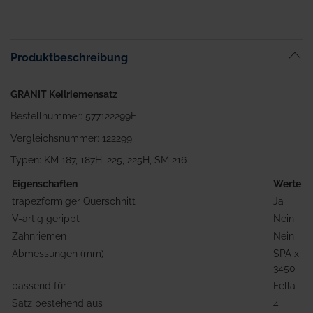
Produktbeschreibung
GRANIT Keilriemensatz
Bestellnummer: 577122299F
Vergleichsnummer: 122299
Typen: KM 187, 187H, 225, 225H, SM 216
Eigenschaften
Werte
trapezförmiger Querschnitt
Ja
V-artig gerippt
Nein
Zahnriemen
Nein
Abmessungen (mm)
SPA x
3450
passend für
Fella
Satz bestehend aus
4