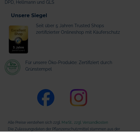
DPD, Hellmann und GLS
Unsere Siegel
Seit über 5 Jahren Trusted Shops
zertifizierter Onlineshop mit Käuferschutz
Für unsere Öko-Produkte: Zertifiziert durch
Grünstempel
Alle Preise verstehen sich zzgl.
MwSt., zzgl. Versandkosten
Die Zulassungsdaten der Pflanzenschutzmittel stammen aus der
Datenbank des Bundesamts für Verbraucherschutz und