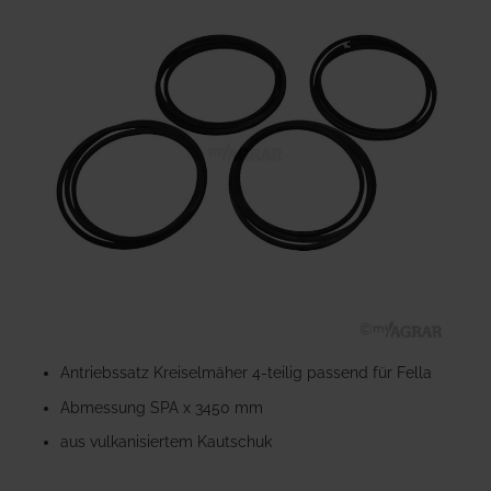
der
Bildgalerie
springen
Zum
Anfang
Antriebssatz Kreiselmäher 4-teilig passend für Fella
der
Abmessung SPA x 3450 mm
Bildgalerie
springen
aus vulkanisiertem Kautschuk