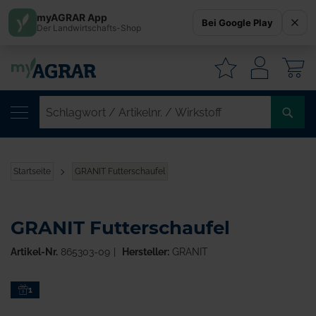
myAGRAR App
Bei Google Play
Der Landwirtschafts-Shop
W
SC
/
AR
/
Startseite
GRANIT Futterschaufel
WI
GRANIT Futterschaufel
Artikel-Nr.
865303-09
Hersteller:
GRANIT
Zum
1
Ende