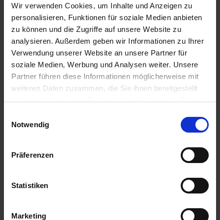
Wir verwenden Cookies, um Inhalte und Anzeigen zu
personalisieren, Funktionen für soziale Medien anbieten
Anmelden für Ihren persönlichen Preis
zu können und die Zugriffe auf unsere Website zu
analysieren. Außerdem geben wir Informationen zu Ihrer
18,49 €
/
St
Verwendung unserer Website an unsere Partner für
soziale Medien, Werbung und Analysen weiter. Unsere
Partner führen diese Informationen möglicherweise mit
18,49 €
pro 1 Stück
weiteren Daten zusammen, die Sie ihnen bereitgestellt
22,00 €
inkl. 19% MwSt.
,
zzgl. Versandkosten
haben oder die sie im Rahmen Ihrer Nutzung der Dienste
gesammelt haben.
Auf Lager
Einwilligungsauswahl
Notwendig
Lieferung voraussichtlich
ab Mittwoch, 12. August 2026
Menge
Präferenzen
QTY_CONTROL_DECREASE
QTY_CONTROL_INCR
IN DEN WARENKORB
Statistiken
Jetzt 1 Ährenpunkt pro 1 Stück sichern.
Marketing