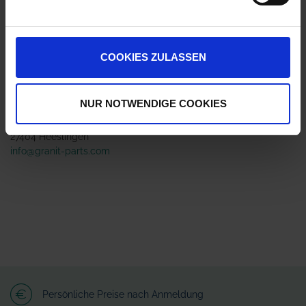
ZUR VERGLEICHSLISTE HINZUFÜGEN
COOKIES ZULASSEN
Herstellerinformationen (GPSR)
NUR NOTWENDIGE COOKIES
Wilhelm Fricke SE
Zum Kreuzkamp 7
27404 Heeslingen
info@granit-parts.com
Persönliche Preise nach Anmeldung