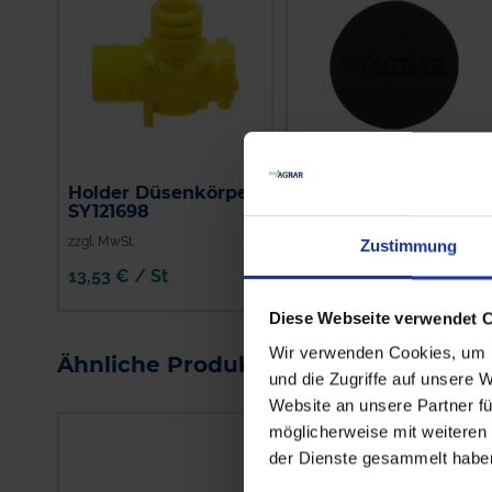
Holder Düsenkörper
Holder Membrane
SY121698
SY025419
zzgl. MwSt.
zzgl. MwSt.
Zustimmung
13,53 € / St
4,70 € / St
IN DEN
IN DEN
Diese Webseite verwendet 
WARENKORB
WARENKORB
Wir verwenden Cookies, um I
Ähnliche Produkte
und die Zugriffe auf unsere 
Website an unsere Partner fü
möglicherweise mit weiteren
der Dienste gesammelt habe