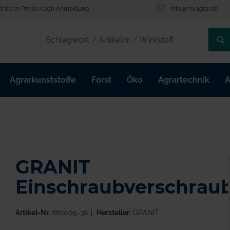
önliche Preise nach Anmeldung
info@myagrar.de
/
/
Agrarkunststoffe
Forst
Öko
Agrartechnik
A
GRANIT
Einschraubverschrau
Artikel-Nr.
862005-38
Hersteller:
GRANIT