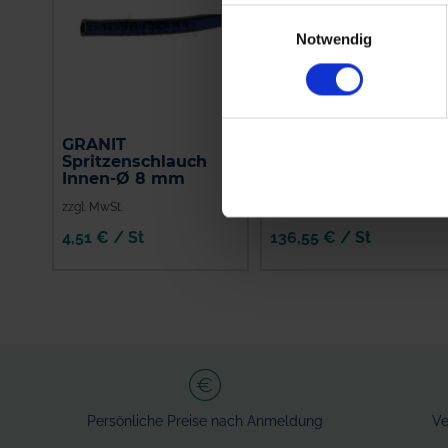
Einwilligungsauswahl
Notwendig
GRANIT
Amazone
Spritzenschlauch
Alternativhahn
Innen-Ø 8 mm
7206300
zzgl. MwSt.
zzgl. MwSt.
4,51 € / St
136,55 € / St
IN DEN
IN DEN
WARENKORB
WARENKORB
Persönliche Preise nach Anmeldung
Ve