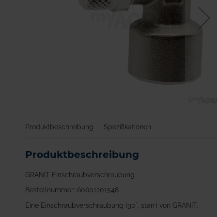
Zum
Anfang
Produktbeschreibung
Spezifikationen
der
Bildgalerie
springen
Produktbeschreibung
GRANIT Einschraubverschraubung
Bestellnummer: 60601201548
Eine Einschraubverschraubung (90°, starr) von GRANIT.