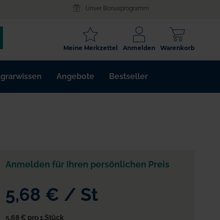
Unser Bonusprogramm
SCHLAGWORT
Meine Merkzettel
Anmelden
Warenkorb
ARTIKELNR.
grarwissen
Angebote
Bestseller
WIRKSTOFF
Anmelden für Ihren persönlichen Preis
bung
5,68 €
/
St
5,68 €
pro 1 Stück