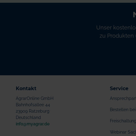
Unser kostenlo
zu Produkten 
Kontakt
Service
AgrarOnline GmbH
Ansprechpar
Bahnhofsallee 44
Bestellen b
23909 Ratzeburg
Deutschland
Freischaltu
info@myagrar.de
Webinar Sac