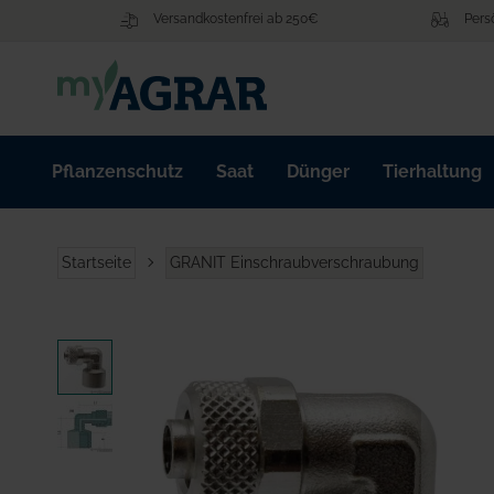
Zum
Versandkostenfrei ab 250€
Pers
Inhalt
springen
Pflanzenschutz
Saat
Dünger
Tierhaltung
Startseite
GRANIT Einschraubverschraubung
Zum
Ende
der
Bildgalerie
springen