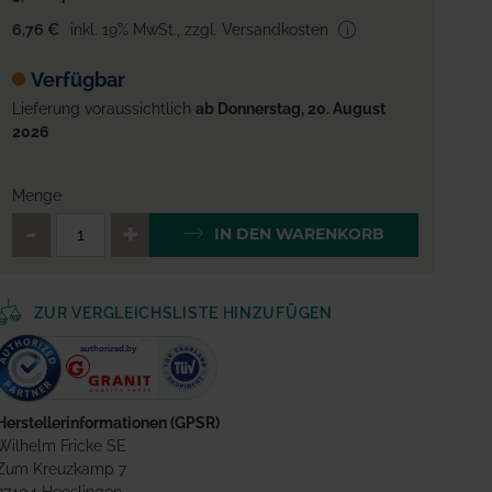
6,76 €
inkl. 19% MwSt.
,
zzgl. Versandkosten
Verfügbar
Lieferung voraussichtlich
ab Donnerstag, 20. August
2026
Menge
QTY_CONTROL_DECREASE
QTY_CONTROL_INCREA
IN DEN WARENKORB
ZUR VERGLEICHSLISTE HINZUFÜGEN
Herstellerinformationen (GPSR)
Wilhelm Fricke SE
Zum Kreuzkamp 7
27404 Heeslingen