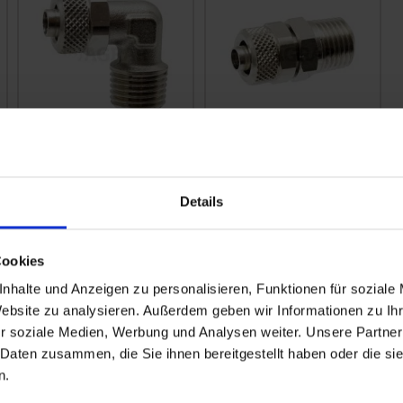
GRANIT
GRANIT
Einschraubverschraubung
Einschraubverschraubu
zzgl. MwSt.
zzgl. MwSt.
Details
5,16 € / St
3,76 € / St
IN DEN
IN DEN
Cookies
WARENKORB
WARENKORB
nhalte und Anzeigen zu personalisieren, Funktionen für soziale
Website zu analysieren. Außerdem geben wir Informationen zu I
r soziale Medien, Werbung und Analysen weiter. Unsere Partner
 Daten zusammen, die Sie ihnen bereitgestellt haben oder die s
n.