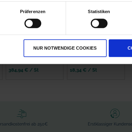
Präferenzen
Statistiken
Kverneland
Amazone Schlauch, 1
Filterhahn kpl.
Meter
NUR NOTWENDIGE COOKIES
C
zzgl. MwSt.
zzgl. MwSt.
384,94 € / St
18,34 € / St
IN DEN
IN DEN
WARENKORB
WARENKORB
rsandkostenfrei ab 250€
Erstklassiger Kundense