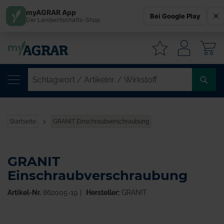
myAGRAR App
Bei Google Play
Der Landwirtschafts-Shop
W
SC
/
AR
/
Startseite
GRANIT Einschraubverschraubung
WI
GRANIT
Einschraubverschraubung
Artikel-Nr.
862005-19
Hersteller:
GRANIT
Zum