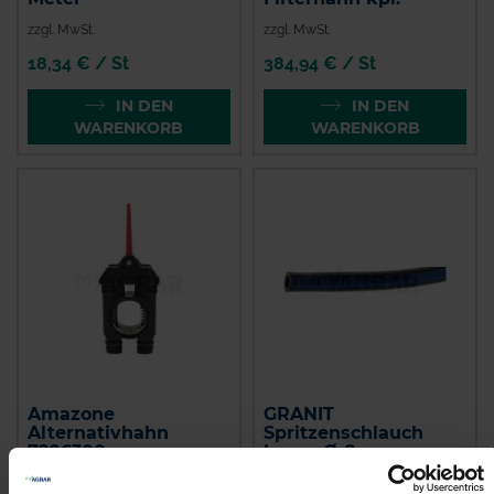
zzgl. MwSt.
zzgl. MwSt.
18,34 € / St
384,94 € / St
IN DEN
IN DEN
WARENKORB
WARENKORB
Amazone
GRANIT
Alternativhahn
Spritzenschlauch
7206300
Innen-Ø 8 mm
zzgl. MwSt.
zzgl. MwSt.