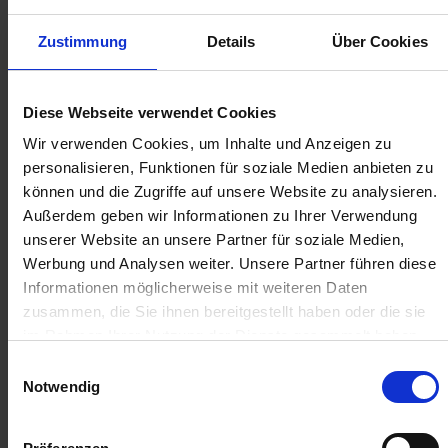
136,55 € / St
4,51 € / St
Zustimmung
Details
Über Cookies
IN DEN
IN DEN
WARENKORB
WARENKORB
Diese Webseite verwendet Cookies
Wir verwenden Cookies, um Inhalte und Anzeigen zu
Anmelden für Ihren persönlichen Preis
personalisieren, Funktionen für soziale Medien anbieten zu
können und die Zugriffe auf unsere Website zu analysieren.
4,55 €
/
St
Außerdem geben wir Informationen zu Ihrer Verwendung
unserer Website an unsere Partner für soziale Medien,
Werbung und Analysen weiter. Unsere Partner führen diese
4,55 €
pro 1 Stück
Informationen möglicherweise mit weiteren Daten
5,41 €
inkl. 19% MwSt.
,
zzgl. Versandkosten
zusammen, die Sie ihnen bereitgestellt haben oder die sie
im Rahmen Ihrer Nutzung der Dienste gesammelt haben.
Auf Lager
Einwilligungsauswahl
Lieferung voraussichtlich
ab Dienstag, 11. August 2026
Notwendig
Menge