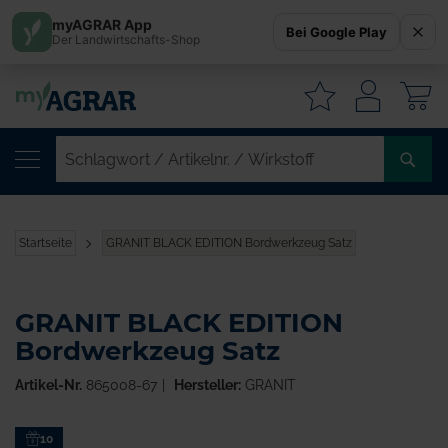
myAGRAR App
Bei Google Play
Der Landwirtschafts-Shop
W
SC
/
AR
/
Startseite
GRANIT BLACK EDITION Bordwerkzeug Satz
WI
GRANIT BLACK EDITION
Bordwerkzeug Satz
Artikel-Nr.
865008-67
Hersteller:
GRANIT
Zum
10