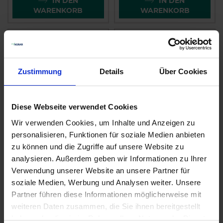
IN DEN
IN DEN
WARENKORB
WARENKORB
Zustimmung
Details
Über Cookies
Diese Webseite verwendet Cookies
Wir verwenden Cookies, um Inhalte und Anzeigen zu
personalisieren, Funktionen für soziale Medien anbieten
GRANIT BLACK
GRANIT Stopper
zu können und die Zugriffe auf unsere Website zu
EDITION Edelstahl
Magnet-Teller
analysieren. Außerdem geben wir Informationen zu Ihrer
Verwendung unserer Website an unsere Partner für
zzgl. MwSt.
zzgl. MwSt.
soziale Medien, Werbung und Analysen weiter. Unsere
13,91 € / St
15,69 € / St
Partner führen diese Informationen möglicherweise mit
IN DEN
IN DEN
weiteren Daten zusammen, die Sie ihnen bereitgestellt
WARENKORB
WARENKORB
haben oder die sie im Rahmen Ihrer Nutzung der Dienste