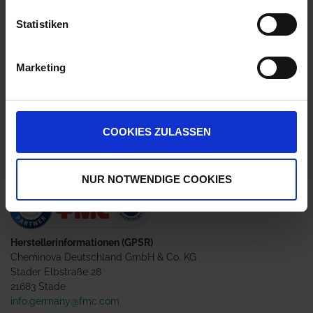
Anmelden für Ihren persönlichen Preis
Statistiken
84,48 €
/
l
Marketing
253,44 €
pro 3 l Kanister
Nicht lieferbar
COOKIES ZULASSEN
Nur für den beruflichen Anwender!
NUR NOTWENDIGE COOKIES
Herstellerinformationen (GPSR)
Cheminova Deutschland GmbH & Co. KG
Stader Elbstraße 28
21683 Stade
info.germany@fmc.com