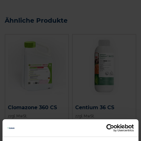
Ähnliche Produkte
Clomazone 360 CS
Centium 36 CS
zzgl. MwSt.
zzgl. MwSt.
37,15 € / l
140,32 € / l
ZUM PRODUKT
ZUM PRODUKT