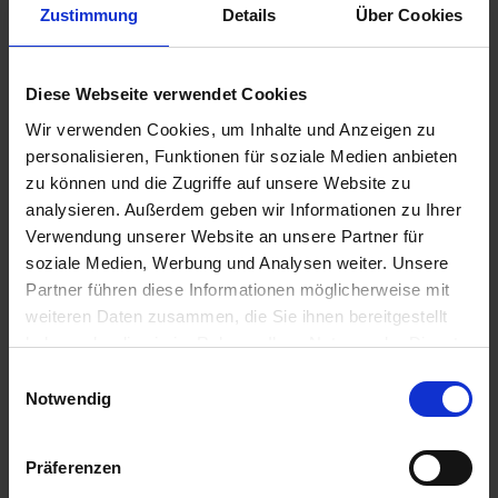
Zustimmung
Details
Über Cookies
Diese Webseite verwendet Cookies
Wir verwenden Cookies, um Inhalte und Anzeigen zu
personalisieren, Funktionen für soziale Medien anbieten
zu können und die Zugriffe auf unsere Website zu
analysieren. Außerdem geben wir Informationen zu Ihrer
Verwendung unserer Website an unsere Partner für
soziale Medien, Werbung und Analysen weiter. Unsere
Gamit 36 AMT
Angelus
Partner führen diese Informationen möglicherweise mit
weiteren Daten zusammen, die Sie ihnen bereitgestellt
zzgl. MwSt.
zzgl. MwSt.
haben oder die sie im Rahmen Ihrer Nutzung der Dienste
81,50 € / l
37,33 € / l
gesammelt haben.
Einwilligungsauswahl
ALTERNATIVE
ALTERNATIVE
Notwendig
PRODUKTE
PRODUKTE
Präferenzen