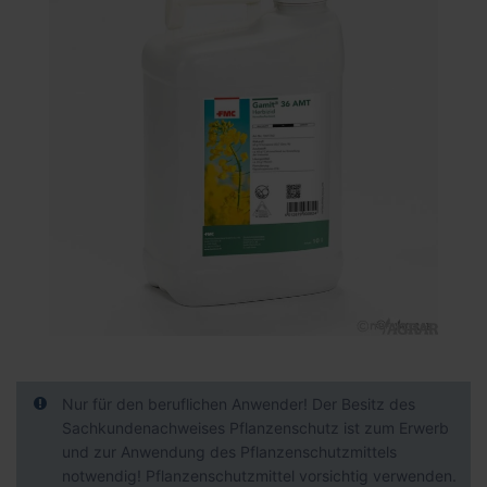
der
Bildgalerie
springen
Zum
Anfang
der
Nur für den beruflichen Anwender! Der Besitz des
Bildgalerie
Sachkundenachweises Pflanzenschutz ist zum Erwerb
springen
und zur Anwendung des Pflanzenschutzmittels
notwendig! Pflanzenschutzmittel vorsichtig verwenden.