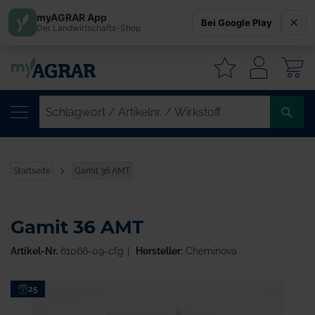
myAGRAR App
Bei Google Play
Der Landwirtschafts-Shop
W
SC
/
AR
/
Startseite
Gamit 36 AMT
WI
Gamit 36 AMT
Artikel-Nr.
61066-09-cfg
Hersteller:
Cheminova
Zum
25
Ende