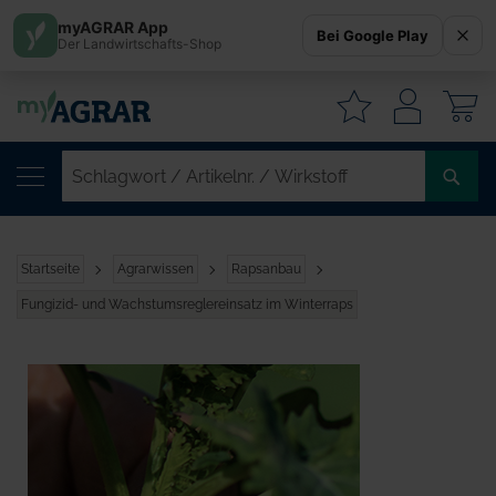
myAGRAR App
Bei Google Play
Der Landwirtschafts-Shop
W
SC
/
AR
/
Startseite
Agrarwissen
Rapsanbau
WI
Fungizid- und Wachstumsreglereinsatz im Winterraps