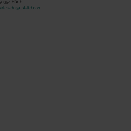
50354 Hürth
sales-de@upl-ltd.com