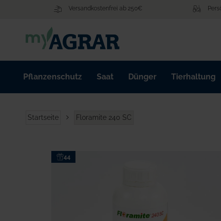
Zum
Versandkostenfrei ab 250€
Pers
Inhalt
springen
Pflanzenschutz
Saat
Dünger
Tierhaltung
Startseite
Floramite 240 SC
Zum
44
Ende
der
Bildgalerie
springen