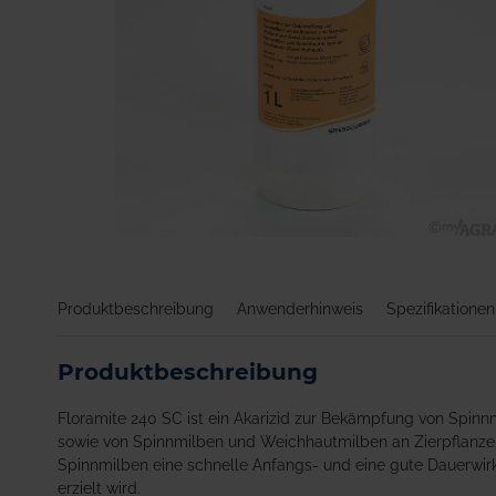
Zum
Anfang
der
Produktbeschreibung
Anwenderhinweis
Spezifikationen
Bildgalerie
springen
Produktbeschreibung
Floramite 240 SC ist ein Akarizid zur Bekämpfung von Spi
sowie von Spinnmilben und Weichhautmilben an Zierpflanzen
Spinnmilben eine schnelle Anfangs- und eine gute Dauerw
erzielt wird.