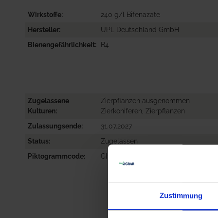
Wirkstoffe
240 g/l Bifenazate
Hersteller
UPL Deutschland GmbH
Bienengefährlichkeit
B4
Zugelassene
Zierpflanzen ausgenommen
Kulturen
Zierkoniferen, Zierpflanzen
Zulassungsende
31.07.2027
Status
Zugelassen
Piktogrammcode
GHS07, GHS09
Zustimmung