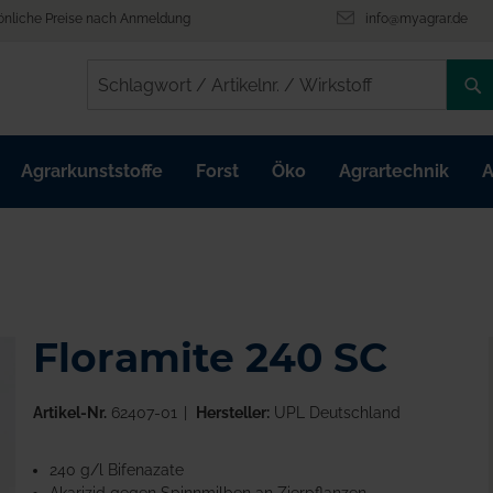
önliche Preise nach Anmeldung
info@myagrar.de
/
/
Agrarkunststoffe
Forst
Öko
Agrartechnik
A
Floramite 240 SC
Artikel-Nr.
62407-01
Hersteller:
UPL Deutschland
240 g/l Bifenazate