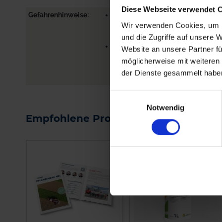
Diese Webseite verwendet 
Gefahrenhinweise
EUH208-ENTHÄLT . KANN
Wir verwenden Cookies, um I
ALLERGISCHE REAKTIONEN
HERVORRUFEN.
und die Zugriffe auf unsere 
EUH401-ZUR VERMEIDUNG VO
Website an unsere Partner fü
RISIKEN FÜR MEN...
möglicherweise mit weiteren
me
der Dienste gesammelt habe
Einwilligungsauswahl
Notwendig
Empfohlene Produkte