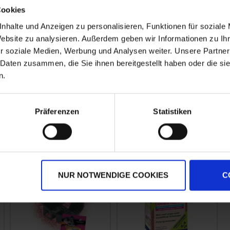
Cookies
Sicherheitshinweise
P101-IST ÄRZTLICHER RAT
nhalte und Anzeigen zu personalisieren, Funktionen für soziale
ERFORDERLICH, VERPACKUNG
ODER
Website zu analysieren. Außerdem geben wir Informationen zu I
N
KENNZEICHNUNGSETIKETT
r soziale Medien, Werbung und Analysen weiter. Unsere Partner
BEREITHALTEN.
 Daten zusammen, die Sie ihnen bereitgestellt haben oder die s
hr
P102-DARF...
n.
mehr
Präferenzen
Statistiken
NUR NOTWENDIGE COOKIES
C