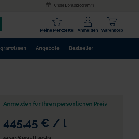
Unser Bonusprogramm
SCHLAGWORT
Meine Merkzettel
Anmelden
Warenkorb
ARTIKELNR.
grarwissen
Angebote
Bestseller
WIRKSTOFF
Anmelden für Ihren persönlichen Preis
445,45 €
/
l
445,45 €
pro 1 l Flasche