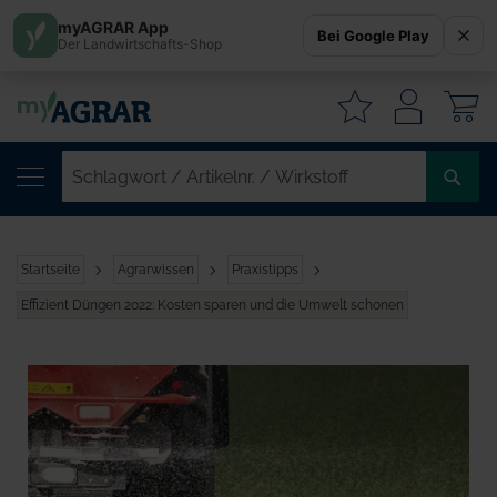
myAGRAR App
Bei Google Play
Der Landwirtschafts-Shop
W
SC
/
AR
/
Startseite
Agrarwissen
Praxistipps
WI
Effizient Düngen 2022: Kosten sparen und die Umwelt schonen