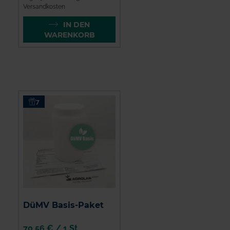
Versandkosten
IN DEN
WARENKORB
7
DüMV Basis-Paket
70,56 €
/
1 St