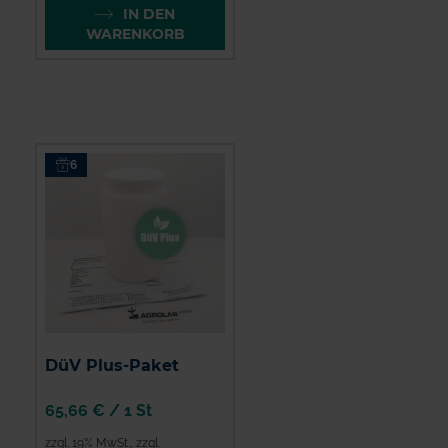
IN DEN
WARENKORB
6
DüV Plus-Paket
65,66 €
/
1 St
zzgl. 19% MwSt.
,
zzgl.