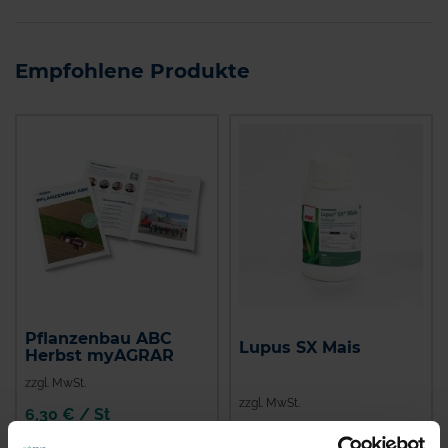
Empfohlene Produkte
Pflanzenbau ABC
Lupus SX Mais
Herbst myAGRAR
zzgl. MwSt.
zzgl. MwSt.
6,30 € / St
977,00 € / kg