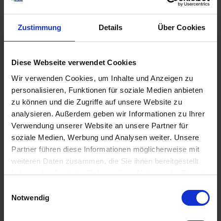
IN DEN
WARENKORB
ZUM PRODUKT
Zustimmung
Details
Über Cookies
Diese Webseite verwendet Cookies
Wir verwenden Cookies, um Inhalte und Anzeigen zu
personalisieren, Funktionen für soziale Medien anbieten
zu können und die Zugriffe auf unsere Website zu
analysieren. Außerdem geben wir Informationen zu Ihrer
Verwendung unserer Website an unsere Partner für
soziale Medien, Werbung und Analysen weiter. Unsere
Betasana SC
Ethosat 500
Partner führen diese Informationen möglicherweise mit
zzgl. MwSt.
zzgl. MwSt.
weiteren Daten zusammen, die Sie ihnen bereitgestellt
haben oder die sie im Rahmen Ihrer Nutzung der Dienste
12,38 € / l
20,08 € / l
gesammelt haben.
Einwilligungsauswahl
ZUM PRODUKT
ZUM PRODUKT
Notwendig