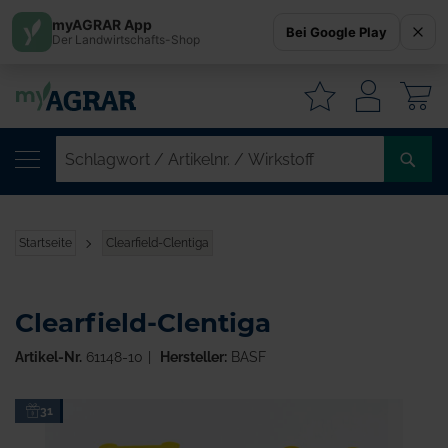
myAGRAR App
Bei Google Play
Der Landwirtschafts-Shop
W
SC
/
AR
/
Startseite
Clearfield-Clentiga
WI
Clearfield-Clentiga
Artikel-Nr.
61148-10
Hersteller:
BASF
Zum
31
Ende