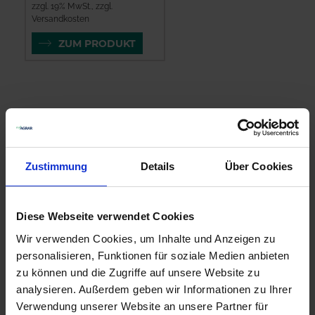
zzgl. 19% MwSt.
,
zzgl.
Versandkosten
ZUM PRODUKT
Notfallgenehmigung 1:
Notfallzulassung:
10.06. bis 07.10.22
Zustimmung
Details
Über Cookies
max. 2 Anwendungen
Aufwandmenge:
1,2 l/ha Propulse
Diese Webseite verwendet Cookies
Wirkstoffe:
Wir verwenden Cookies, um Inhalte und Anzeigen zu
125 g/l Prothioconazol
personalisieren, Funktionen für soziale Medien anbieten
125 g/l Fluopyram
zu können und die Zugriffe auf unsere Website zu
Auflagen:
analysieren. Außerdem geben wir Informationen zu Ihrer
NW 605: 75%=*)
Verwendung unserer Website an unsere Partner für