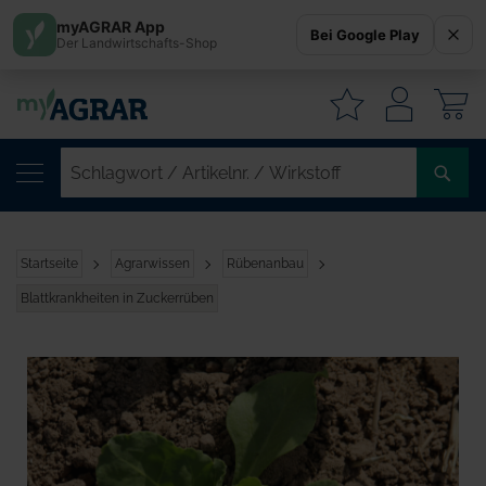
myAGRAR App
Bei Google Play
Der Landwirtschafts-Shop
W
SC
/
AR
/
Startseite
Agrarwissen
Rübenanbau
WI
Blattkrankheiten in Zuckerrüben