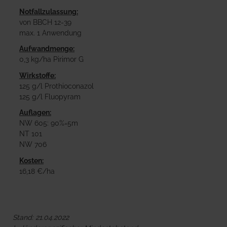
Notfallzulassung:
von BBCH 12-39
max. 1 Anwendung
Aufwandmenge:
0,3 kg/ha Pirimor G
Wirkstoffe:
125 g/l Prothioconazol
125 g/l Fluopyram
Auflagen:
NW 605: 90%=5m
NT 101
NW 706
Kosten:
16,18 €/ha
Stand: 21.04.2022