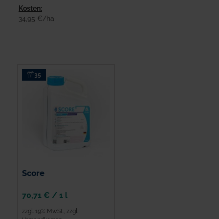
Kosten:
34,95 €/ha
35
Score
70,71 €
/
1 l
zzgl. 19% MwSt.
,
zzgl.