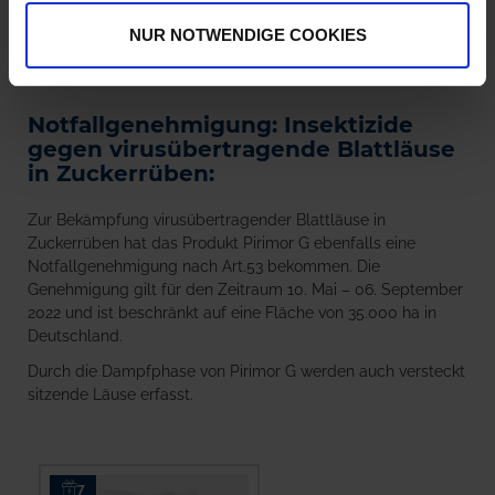
Kosten:
39,71 €/ha
NUR NOTWENDIGE COOKIES
Notfallgenehmigung: Insektizide
gegen virusübertragende Blattläuse
in Zuckerrüben:
Zur Bekämpfung virusübertragender Blattläuse in
Zuckerrüben hat das Produkt Pirimor G ebenfalls eine
Notfallgenehmigung nach Art.53 bekommen. Die
Genehmigung gilt für den Zeitraum 10. Mai – 06. September
2022 und ist beschränkt auf eine Fläche von 35.000 ha in
Deutschland.
Durch die Dampfphase von Pirimor G werden auch versteckt
sitzende Läuse erfasst.
7